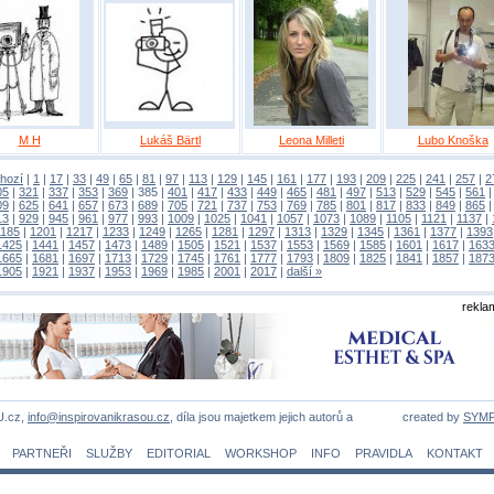
M H
Lukáš Bärtl
Leona Milleti
Lubo Knoška
hozí
|
1
|
17
|
33
|
49
|
65
|
81
|
97
|
113
|
129
|
145
|
161
|
177
|
193
|
209
|
225
|
241
|
257
|
2
05
|
321
|
337
|
353
|
369
|
385
|
401
|
417
|
433
|
449
|
465
|
481
|
497
|
513
|
529
|
545
|
561
09
|
625
|
641
|
657
|
673
|
689
|
705
|
721
|
737
|
753
|
769
|
785
|
801
|
817
|
833
|
849
|
865
13
|
929
|
945
|
961
|
977
|
993
|
1009
|
1025
|
1041
|
1057
|
1073
|
1089
|
1105
|
1121
|
1137
|
1185
|
1201
|
1217
|
1233
|
1249
|
1265
|
1281
|
1297
|
1313
|
1329
|
1345
|
1361
|
1377
|
1393
1425
|
1441
|
1457
|
1473
|
1489
|
1505
|
1521
|
1537
|
1553
|
1569
|
1585
|
1601
|
1617
|
163
1665
|
1681
|
1697
|
1713
|
1729
|
1745
|
1761
|
1777
|
1793
|
1809
|
1825
|
1841
|
1857
|
187
1905
|
1921
|
1937
|
1953
|
1969
|
1985
|
2001
|
2017
|
další »
rekla
U.cz,
info@inspirovanikrasou.cz
, díla jsou majetkem jejich autorů a
created by
SYM
PARTNEŘI
SLUŽBY
EDITORIAL
WORKSHOP
INFO
PRAVIDLA
KONTAKT