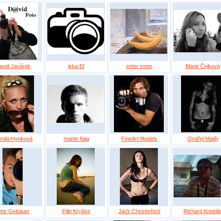
avid Javůrek
jirka Ef
ester ester
Marie Čejková
mila Hynková
martin fiala
FineArt Models
Ondřej Matěj
etr Gebauer
Filip Kryške
Jack Chesterford
Richard Kneblí