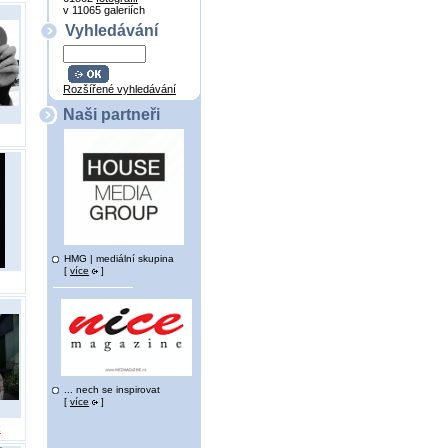
v 11065 galeriích
Vyhledávání
Rozšířené vyhledávání
Naši partneři
HMG | mediální skupina
[
více
]
... nech se inspirovat
[
více
]
k