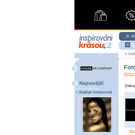
M
N
INS
Fot
FOTO W
Nejnovější
Zobraz
Nejlépe hodnocená
Ric