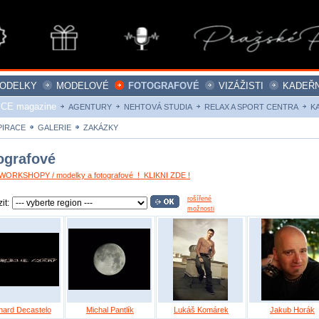
ODELKY
MODELOVÉ
FOTOGRAFOVÉ
VIZÁŽISTI
KADEŘN
ICE magazine
AGENTURY
NEHTOVÁ STUDIA
RELAX A SPORT CENTRA
K
PIRACE
GALERIE
ZAKÁZKY
ografové
ORKSHOPY / modelky a fotografové ! KLIKNI ZDE !
rošířené
it:
možnosti
hard Decastelo
Michal Pantlík
Lukáš Komárek
Jakub Horák