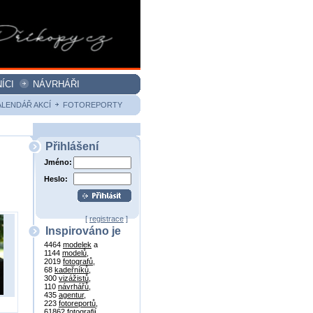
ÍCI
NÁVRHÁŘI
ALENDÁŘ AKCÍ
FOTOREPORTY
Přihlášení
Jméno:
Heslo:
[
registrace
]
Inspirováno je
4464
modelek
a
1144
modelů
,
2019
fotografů
,
68
kadeřníků
,
300
vizážistů
,
110
návrhářů
,
435
agentur
,
223
fotoreportů
,
61862
fotografií