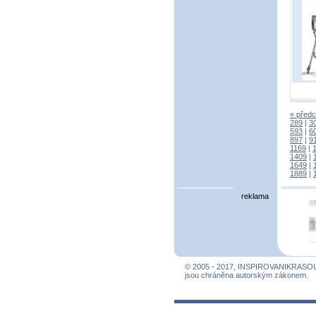
« předc
289
|
3
593
|
6
897
|
9
1169
|
1409
|
1649
|
1889
|
reklama
© 2005 - 2017, INSPIROVANIKRASO
jsou chráněna autorským zákonem.