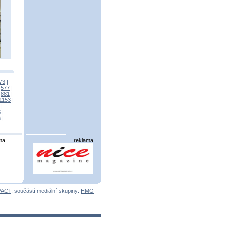
73
|
|
577
|
|
881
|
1153
|
|
3
|
3
|
ma
reklama
PACT
, součástí mediální skupiny:
HMG