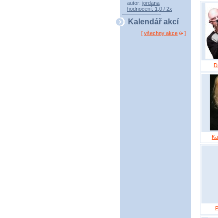
autor:
jordana
hodnocení: 1,0 / 2x
Kalendář akcí
[
všechny akce
]
D
Ka
P