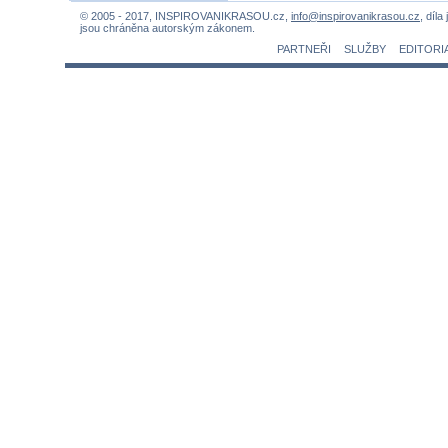
© 2005 - 2017, INSPIROVANIKRASOU.cz,
info@inspirovanikrasou.cz
, díla
jsou chráněna autorským zákonem.
PARTNEŘI
SLUŽBY
EDITORI