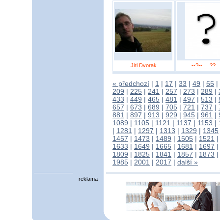
Jiri Dvorak
--?-- __??_
« předchozí
|
1
|
17
|
33
|
49
|
65
|
209
|
225
|
241
|
257
|
273
|
289
|
433
|
449
|
465
|
481
|
497
|
513
|
657
|
673
|
689
|
705
|
721
|
737
|
881
|
897
|
913
|
929
|
945
|
961
|
1089
|
1105
|
1121
|
1137
|
1153
|
|
1281
|
1297
|
1313
|
1329
|
1345
1457
|
1473
|
1489
|
1505
|
1521
1633
|
1649
|
1665
|
1681
|
1697
1809
|
1825
|
1841
|
1857
|
1873
1985
|
2001
|
2017
|
další »
reklama