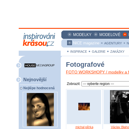
MODELKY
MODELOVÉ
NICE magazine
AGENTURY
N
INSPIRACE
GALERIE
ZAKÁZKY
Fotografové
FOTO WORKSHOPY / modelky a fo
Nejnovější
Zobrazit:
Nejlépe hodnocená
michal pěrka
Václav Blaho