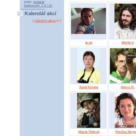
autor:
jordana
hodnocení: 1,0 / 2x
Kalendář akcí
[
všechny akce
]
ja pa
Martin d
Karel Kosina
Marco H.
Marek Rebroš
Pavlína Stryj