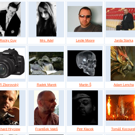
Rocky Guy
Mrs. Adel
Leslie Moore
Jarda Starka
iří Zborovský
Radek Marek
Martin Š
Adam Lencha
chard Hryciow
František Valeš
Petr Klacek
Tomáš Kocoure