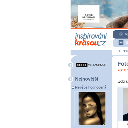
M
N
INS
Fot
FOTO W
Nejnovější
Zobraz
Nejlépe hodnocená