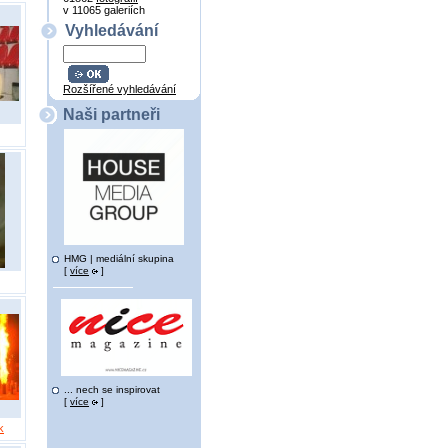
v 11065 galeriích
Vyhledávání
Rozšířené vyhledávání
Naši partneři
HMG | mediální skupina
[
více
]
... nech se inspirovat
[
více
]
k