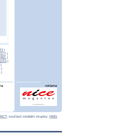
73
|
|
577
|
|
881
|
1153
|
|
3
|
3
|
ma
reklama
PACT
, součástí mediální skupiny:
HMG