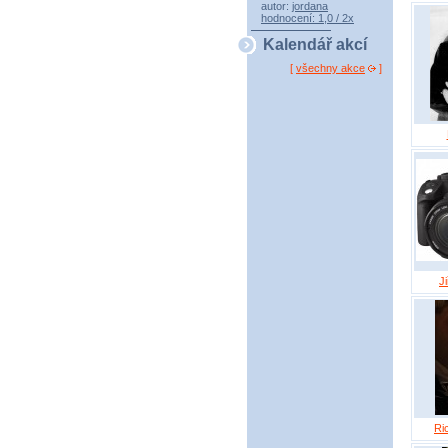
autor:
jordana
hodnocení: 1,0 / 2x
Kalendář akcí
[
všechny akce
]
J
Ri