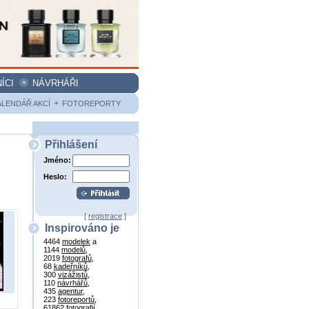
ÍCI
NÁVRHÁŘI
ALENDÁŘ AKCÍ
FOTOREPORTY
Přihlášení
Jméno:
Heslo:
[
registrace
]
Inspirováno je
4464
modelek
a
1144
modelů
,
2019
fotografů
,
68
kadeřníků
,
300
vizážistů
,
110
návrhářů
,
435
agentur
,
223
fotoreportů
,
61862
fotografií