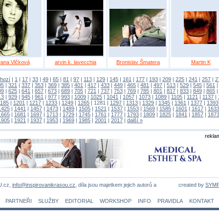
ana Vlčková
arvin k. lavecchia
Bronislav Šmatera
Martin K
hozí
|
1
|
17
|
33
|
49
|
65
|
81
|
97
|
113
|
129
|
145
|
161
|
177
|
193
|
209
|
225
|
241
|
257
|
2
05
|
321
|
337
|
353
|
369
|
385
|
401
|
417
|
433
|
449
|
465
|
481
|
497
|
513
|
529
|
545
|
561
09
|
625
|
641
|
657
|
673
|
689
|
705
|
721
|
737
|
753
|
769
|
785
|
801
|
817
|
833
|
849
|
865
13
|
929
|
945
|
961
|
977
|
993
|
1009
|
1025
|
1041
|
1057
|
1073
|
1089
|
1105
|
1121
|
1137
|
1185
|
1201
|
1217
|
1233
|
1249
|
1265
|
1281
|
1297
|
1313
|
1329
|
1345
|
1361
|
1377
|
1393
1425
|
1441
|
1457
|
1473
|
1489
|
1505
|
1521
|
1537
|
1553
|
1569
|
1585
|
1601
|
1617
|
163
1665
|
1681
|
1697
|
1713
|
1729
|
1745
|
1761
|
1777
|
1793
|
1809
|
1825
|
1841
|
1857
|
187
1905
|
1921
|
1937
|
1953
|
1969
|
1985
|
2001
|
2017
|
další »
rekla
U.cz,
info@inspirovanikrasou.cz
, díla jsou majetkem jejich autorů a
created by
SYM
PARTNEŘI
SLUŽBY
EDITORIAL
WORKSHOP
INFO
PRAVIDLA
KONTAKT