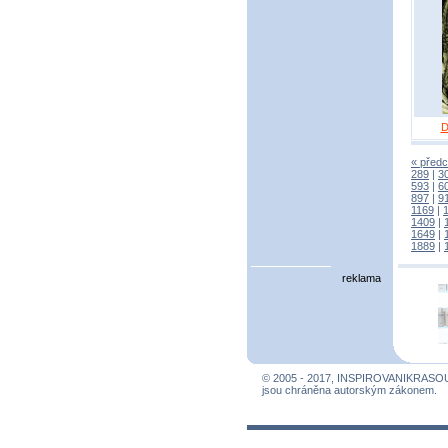
D
« předc
289
|
3
593
|
6
897
|
9
1169
|
1409
|
1649
|
1889
|
reklama
© 2005 - 2017, INSPIROVANIKRASO
jsou chráněna autorským zákonem.