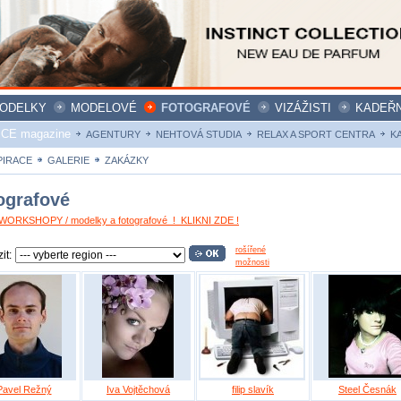
ODELKY
MODELOVÉ
FOTOGRAFOVÉ
VIZÁŽISTI
KADEŘN
ICE magazine
AGENTURY
NEHTOVÁ STUDIA
RELAX A SPORT CENTRA
K
PIRACE
GALERIE
ZAKÁZKY
ografové
ORKSHOPY / modelky a fotografové ! KLIKNI ZDE !
rošířené
it:
možnosti
Pavel Režný
Iva Vojtěchová
filip slavík
Steel Česnák