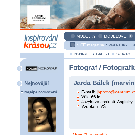
MODELKY
MODELOVÉ
NICE magazine
AGENTURY
N
INSPIRACE
GALERIE
ZAKÁZKY
Fotograf / Fotograf
Jarda Bálek (marvin
Nejnovější
E-mail:
jbphoto@centrum.c
Nejlépe hodnocená
Věk: 66 let
Jazykové znalosti: Anglicky
Vzdělání: VŠ
Akce
(3 fotografií)