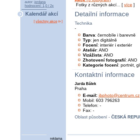
autor:
jordana
Fotky z různých akcí... [
více
]
hodnocení: 1,0 / 2x
Detailní informace
Kalendář akcí
[
všechny akce
]
Technika
-
Barva
: černobíle i barevně
Typ
: jen digitálně
Focení
: interiér i exteriér
Ateliér
: ANO
Vizážista
: ANO
Zhotovení fotografií
: ANO
Kategorie focení
: portrét, 
Kontaktní informace
Jarda Bálek
Praha
E-mail:
jbphoto@centrum.cz
Mobil: 603 796263
Telefon: -
Fax: -
Oblast působení -
ČESKÁ REPU
reklama