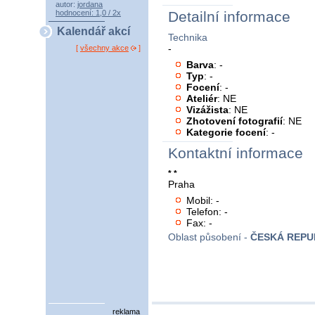
autor:
jordana
hodnocení: 1,0 / 2x
Detailní informace
Kalendář akcí
Technika
-
[
všechny akce
]
Barva
: -
Typ
: -
Focení
: -
Ateliér
: NE
Vizážista
: NE
Zhotovení fotografií
: NE
Kategorie focení
: -
Kontaktní informace
* *
Praha
Mobil: -
Telefon: -
Fax: -
Oblast působení -
ČESKÁ REPU
reklama