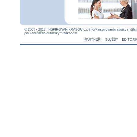
© 2005 - 2017, INSPIROVANIKRASOU.cz,
info@inspirovanikrasou.cz
, díla
jsou chráněna autorským zákonem.
PARTNEŘI
SLUŽBY
EDITORI