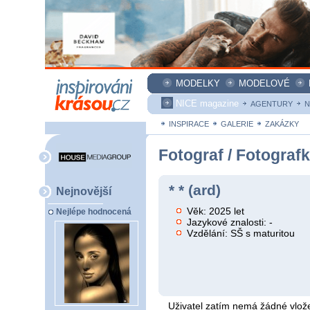
MODELKY
MODELOVÉ
NICE magazine
AGENTURY
N
INSPIRACE
GALERIE
ZAKÁZKY
Fotograf / Fotograf
* * (ard)
Nejnovější
Věk: 2025 let
Nejlépe hodnocená
Jazykové znalosti: -
Vzdělání: SŠ s maturitou
Uživatel zatím nemá žádné vlože