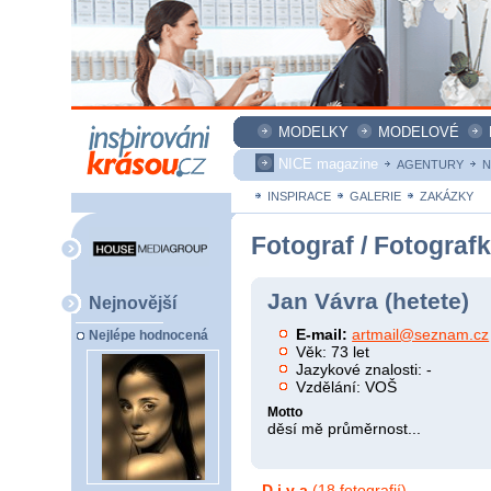
MODELKY
MODELOVÉ
NICE magazine
AGENTURY
N
INSPIRACE
GALERIE
ZAKÁZKY
Fotograf / Fotograf
Jan Vávra (hetete)
Nejnovější
E-mail:
artmail@seznam.cz
Nejlépe hodnocená
Věk: 73 let
Jazykové znalosti: -
Vzdělání: VOŠ
Motto
děsí mě průměrnost...
D i v a
(18 fotografií)