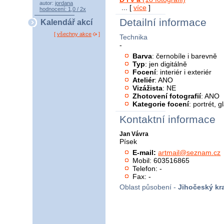
autor:
jordana
... [
více
]
hodnocení: 1,0 / 2x
Detailní informace
Kalendář akcí
[
všechny akce
]
Technika
-
Barva
: černobíle i barevně
Typ
: jen digitálně
Focení
: interiér i exteriér
Ateliér
: ANO
Vizážista
: NE
Zhotovení fotografií
: ANO
Kategorie focení
: portrét, 
Kontaktní informace
Jan Vávra
Písek
E-mail:
artmail@seznam.cz
Mobil: 603516865
Telefon: -
Fax: -
Oblast působení -
Jihočeský kra