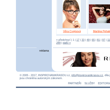
Věra Cvejnová
Martina Pehal
« předchozí |
1
|
17
|
33
|
49
|
65
|
81
|
97
|
1
289
|
další »
reklama
© 2005 - 2017, INSPIROVANIKRASOU.cz,
info@inspirovanikrasou.cz
, díla
jsou chráněna autorským zákonem.
PARTNEŘI
SLUŽBY
EDITORI