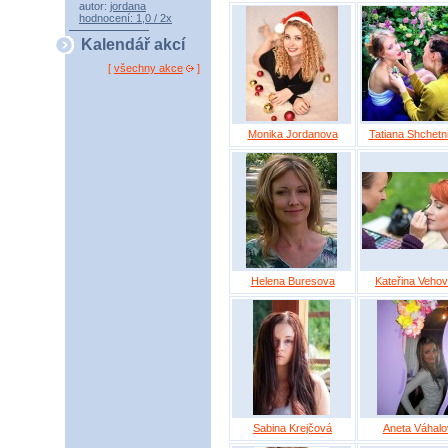
autor:
jordana
hodnocení: 1,0 / 2x
Kalendář akcí
[
všechny akce
]
Monika Jordanova
Tatiana Shchetn
Helena Buresova
Kateřina Veho
Sabina Krejčová
Aneta Váhalo