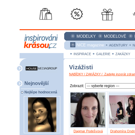
MODELKY
MODELOVÉ
NICE magazine
AGENTURY
N
INSPIRACE
GALERIE
ZAKÁZKY
Vizážisti
NABÍDKY / ZAKÁZKY / Zadejte inzerát zdra
Nejnovější
Zobrazit:
Nejlépe hodnocená
Dagmar Podešvová
Drahomíra Ondr