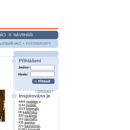
ÍCI
NÁVRHÁŘI
ALENDÁŘ AKCÍ
FOTOREPORTY
Přihlášení
Jméno:
Heslo:
[
registrace
]
Inspirováno je
4464
modelek
a
1144
modelů
,
2019
fotografů
,
68
kadeřníků
,
300
vizážistů
,
110
návrhářů
,
435
agentur
,
223
fotoreportů
,
61862
fotografií