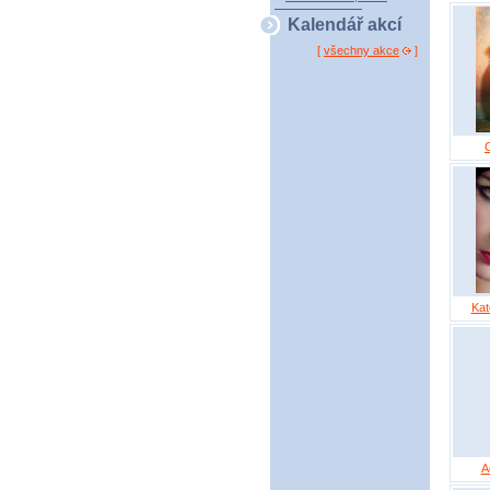
Kalendář akcí
[
všechny akce
]
O
Kat
A