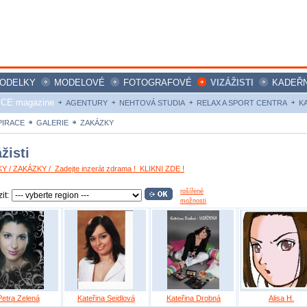
ODELKY
MODELOVÉ
FOTOGRAFOVÉ
VIZÁŽISTI
KADEŘN
ICE magazine
AGENTURY
NEHTOVÁ STUDIA
RELAX A SPORT CENTRA
K
PIRACE
GALERIE
ZAKÁZKY
žisti
Y / ZAKÁZKY / Zadejte inzerát zdrama ! KLIKNI ZDE !
rošířené
it:
možnosti
Petra Zelená
Kateřina Seidlová
Kateřina Drobná
Alisa H.