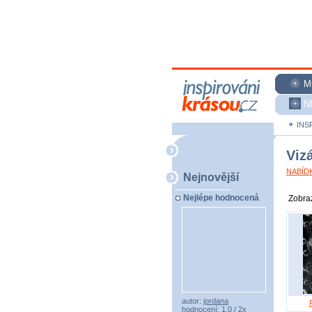
M
N
INS
Vizá
NABÍDK
Nejnovější
Nejlépe hodnocená
Zobraz
autor:
jordana
hodnocení: 1,0 / 2x