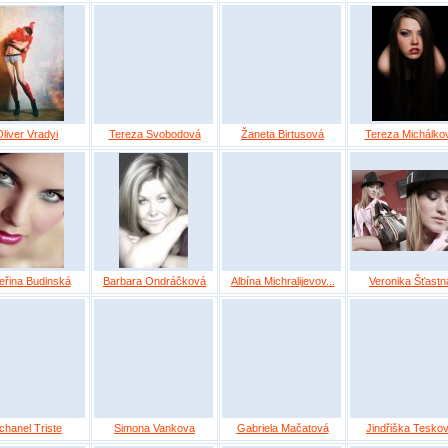
liver Vradyi
Tereza Svobodová
Žaneta Birtusová
Tereza Michálko
eřina Budinská
Barbara Ondráčková
Albína Michralijevov...
Veronika Šťastn
chanel Triste
Simona Vankova
Gabriela Mačatová
Jindřiška Tesko