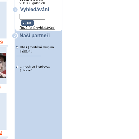
v 11065 galeriích
Vyhledávání
Rozšířené vyhledávání
Naši partneři
vá
HMG | mediální skupina
[
více
]
... nech se inspirovat
[
více
]
á
vá