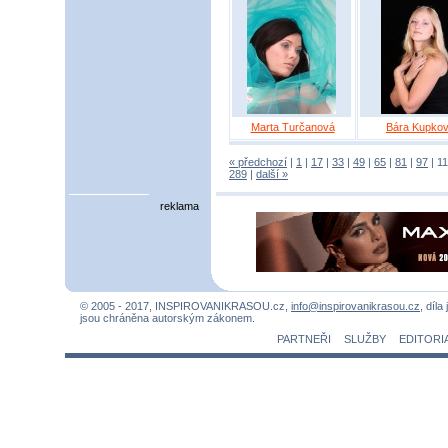
Marta Turčanová
Bára Kupko
« předchozí
|
1
|
17
|
33
|
49
|
65
|
81
|
97
|
1
289
|
další »
reklama
© 2005 - 2017, INSPIROVANIKRASOU.cz,
info@inspirovanikrasou.cz
, díla
jsou chráněna autorským zákonem.
PARTNEŘI
SLUŽBY
EDITORI