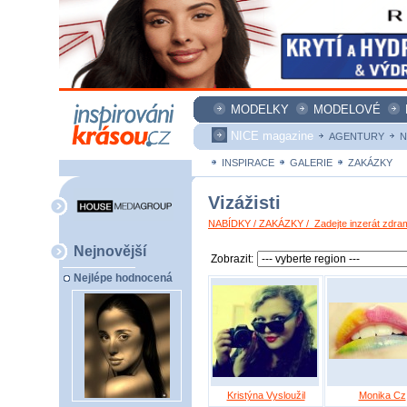
MODELKY
MODELOVÉ
NICE magazine
AGENTURY
N
INSPIRACE
GALERIE
ZAKÁZKY
Vizážisti
NABÍDKY / ZAKÁZKY / Zadejte inzerát zdra
Nejnovější
Zobrazit:
Nejlépe hodnocená
Kristýna Vysloužil
Monika Cz