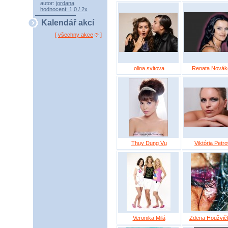
autor:
jordana
hodnocení: 1,0 / 2x
Kalendář akcí
[
všechny akce
]
olina svitova
Renata Novák
Thuy Dung Vu
Viktória Petr
Veronika Milá
Zdena Houžvič