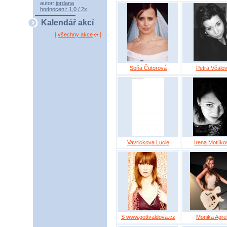
autor:
jordana
hodnocení: 1,0 / 2x
Kalendář akcí
[
všechny akce
]
Soňa Čutorová
Petra Včalo
Vavrickova Lucie
Irena Motlíko
S www.gottvaldova.cz
Monika Agre