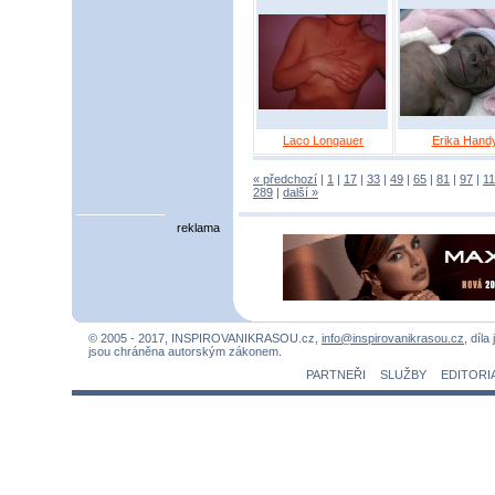
Laco Longauer
Erika Hand
« předchozí
|
1
|
17
|
33
|
49
|
65
|
81
|
97
|
1
289
|
další »
reklama
© 2005 - 2017, INSPIROVANIKRASOU.cz,
info@inspirovanikrasou.cz
, díla
jsou chráněna autorským zákonem.
PARTNEŘI
SLUŽBY
EDITORI