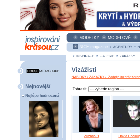
MODELKY
MODELOVÉ
NICE magazine
AGENTURY
N
INSPIRACE
GALERIE
ZAKÁZKY
Vizážisti
NABÍDKY / ZAKÁZKY / Zadejte inzerát zdra
Nejnovější
Zobrazit:
Nejlépe hodnocená
Zuzana H
David Chalou