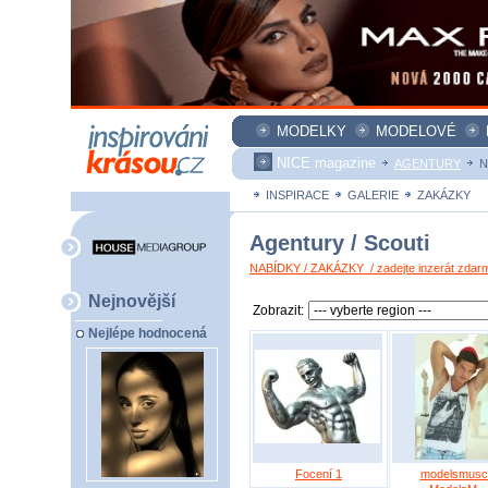
MODELKY
MODELOVÉ
NICE magazine
AGENTURY
N
INSPIRACE
GALERIE
ZAKÁZKY
Agentury / Scouti
NABÍDKY / ZAKÁZKY / zadejte inzerát zdar
Nejnovější
Zobrazit:
Nejlépe hodnocená
Focení 1
modelsmusc