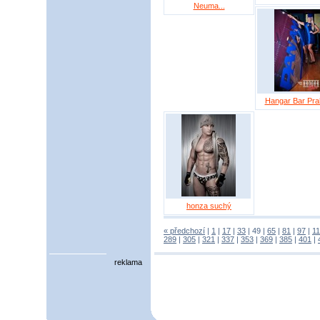
Neuma...
Hangar Bar Prah
honza suchý
« předchozí
|
1
|
17
|
33
|
49
|
65
|
81
|
97
|
1
289
|
305
|
321
|
337
|
353
|
369
|
385
|
401
|
reklama