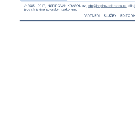
© 2005 - 2017, INSPIROVANIKRASOU.cz,
info@inspirovanikrasou.cz
, díla
jsou chráněna autorským zákonem.
PARTNEŘI
SLUŽBY
EDITORI