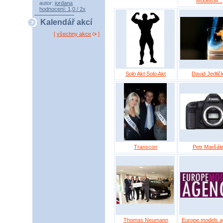
ModelsM...
autor:
jordana
hodnocení: 1,0 / 2x
Kalendář akcí
[
všechny akce
]
Solo Akt Solo Akt
David Jedlič
Transcon
Petr Maršál
Thomas Neumann
Europe models 