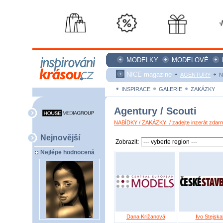
MODELKY
MODELOVÉ
NICE magazine
AGENTURY
N
INSPIRACE
GALERIE
ZAKÁZKY
Agentury / Scouti
NABÍDKY / ZAKÁZKY / zadejte inzerát zdar
Nejnovější
Zobrazit:
Nejlépe hodnocená
Dana Križanová
Ivo Stejska