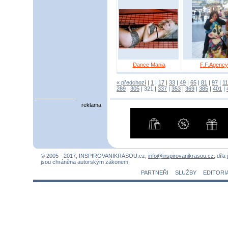
Dance Mania
F.F.Agency
« předchozí
|
1
|
17
|
33
|
49
|
65
|
81
|
97
|
1
289
|
305
|
321
|
337
|
353
|
369
|
385
|
401
|
reklama
© 2005 - 2017, INSPIROVANIKRASOU.cz,
info@inspirovanikrasou.cz
, díla
jsou chráněna autorským zákonem.
PARTNEŘI
SLUŽBY
EDITORI