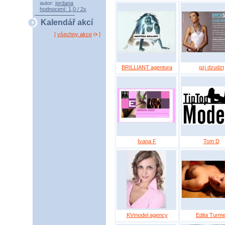
autor:
jordana
hodnocení: 1,0 / 2x
Kalendář akcí
[
všechny akce
]
BRILLIANT agentura
gzj dzudzt
Ivana F
Tom D
KVmodel agency
Edita Turme