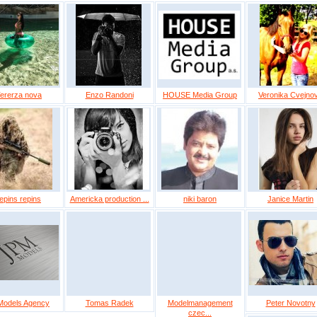
ererza nova
Enzo Randoni
HOUSE Media Group
Veronika Cvejno
epins repins
Americka production ...
niki baron
Janice Martin
Models Agency
Tomas Radek
Modelmanagement
Peter Novotny
czec...