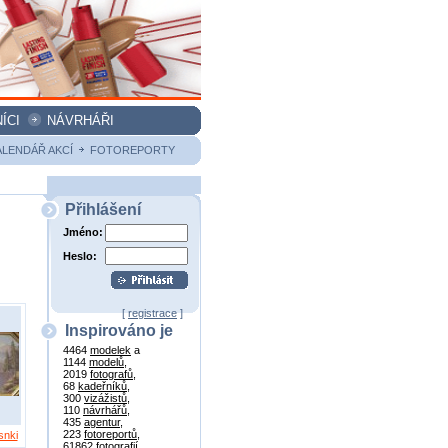
ÍCI
NÁVRHÁŘI
ALENDÁŘ AKCÍ
FOTOREPORTY
Přihlášení
Jméno:
Heslo:
[
registrace
]
Inspirováno je
4464
modelek
a
1144
modelů
,
2019
fotografů
,
68
kadeřníků
,
300
vizážistů
,
110
návrhářů
,
435
agentur
,
223
fotoreportů
,
snki
61862
fotografií