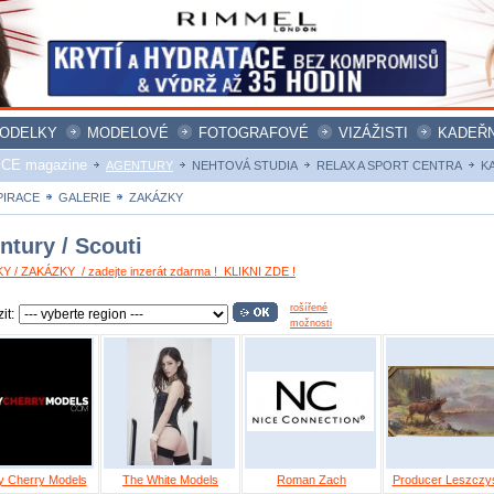
ODELKY
MODELOVÉ
FOTOGRAFOVÉ
VIZÁŽISTI
KADEŘN
ICE magazine
AGENTURY
NEHTOVÁ STUDIA
RELAX A SPORT CENTRA
K
PIRACE
GALERIE
ZAKÁZKY
ntury / Scouti
Y / ZAKÁZKY / zadejte inzerát zdarma ! KLIKNI ZDE !
rošířené
it:
možnosti
y Cherry Models
The White Models
Roman Zach
Producer Leszczy