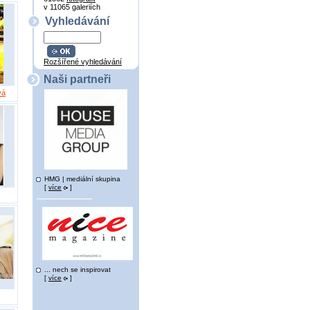
v 11065 galeriích
Vyhledávání
Rozšířené vyhledávání
Naši partneři
vá
HMG | mediální skupina
[
více
]
... nech se inspirovat
[
více
]