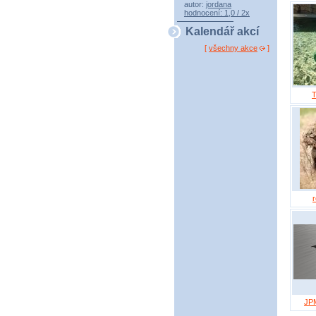
autor:
jordana
hodnocení: 1,0 / 2x
Kalendář akcí
[
všechny akce
]
T
r
JP