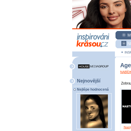
M
N
INS
Age
NABÍDK
Nejnovější
Zobraz
Nejlépe hodnocená
Nast