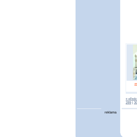
m
« předc
289
|
3
reklama