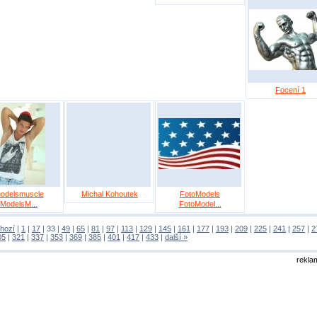
Focení 1
odelsmuscle
Michal Kohoutek
FotoModels
ModelsM...
FotoModel...
hozí
|
1
|
17
|
33
|
49
|
65
|
81
|
97
|
113
|
129
|
145
|
161
|
177
|
193
|
209
|
225
|
241
|
257
|
2
05
|
321
|
337
|
353
|
369
|
385
|
401
|
417
|
433
|
další »
rekla