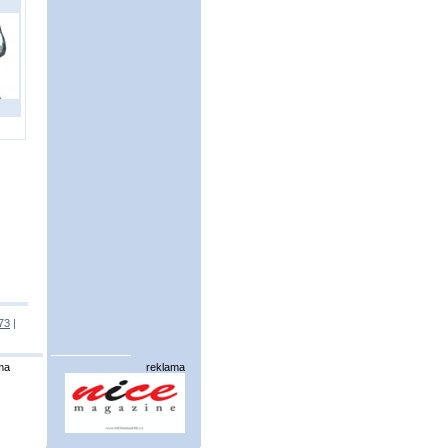
73
|
ma
reklama