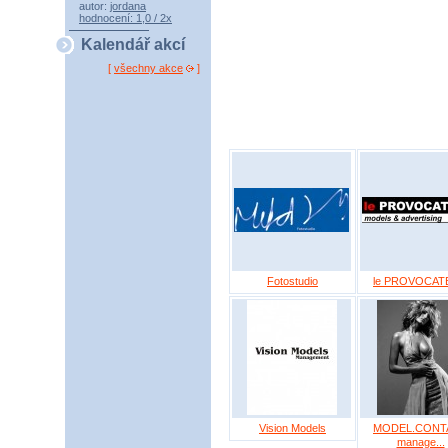
autor:
jordana
hodnocení: 1,0 / 2x
Kalendář akcí
[
všechny akce
]
Fotostudio
le PROVOCAT
Vision Models
MODEL.CONT
manage...