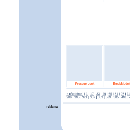
Prestige Look
ErotikModel
« předchozí
|
1
|
17
|
33
|
49
|
65
|
81
|
97
|
1
289
|
305
|
321
|
337
|
353
|
369
|
385
|
401
|
reklama