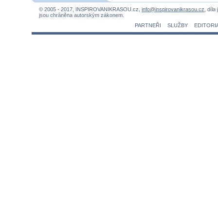
© 2005 - 2017, INSPIROVANIKRASOU.cz,
info@inspirovanikrasou.cz
, díla
jsou chráněna autorským zákonem.
PARTNEŘI
SLUŽBY
EDITORI