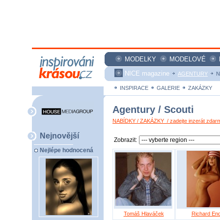
MODELKY
MODELOVÉ
NICE magazine
AGENTURY
N
INSPIRACE
GALERIE
ZAKÁZKY
Agentury / Scouti
NABÍDKY / ZAKÁZKY / zadejte inzerát zdar
Nejnovější
Zobrazit:
Nejlépe hodnocená
Tomáš Hlaváček
Richard End