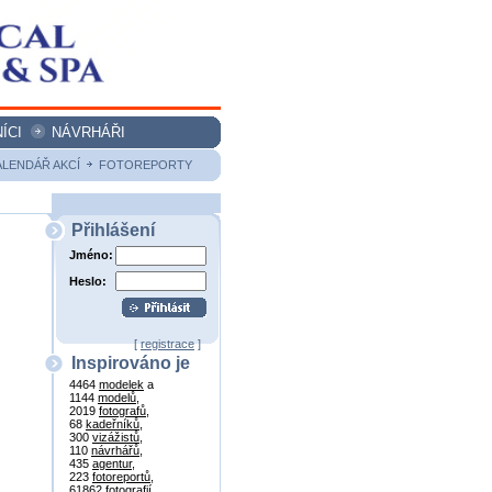
ÍCI
NÁVRHÁŘI
ALENDÁŘ AKCÍ
FOTOREPORTY
Přihlášení
Jméno:
Heslo:
[
registrace
]
Inspirováno je
4464
modelek
a
1144
modelů
,
2019
fotografů
,
68
kadeřníků
,
300
vizážistů
,
110
návrhářů
,
435
agentur
,
223
fotoreportů
,
61862
fotografií