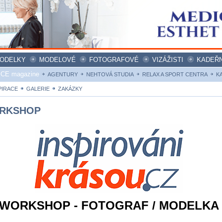
ODELKY
MODELOVÉ
FOTOGRAFOVÉ
VIZÁŽISTI
KADEŘN
ICE magazine
AGENTURY
NEHTOVÁ STUDIA
RELAX A SPORT CENTRA
K
PIRACE
GALERIE
ZAKÁZKY
RKSHOP
WORKSHOP - FOTOGRAF / MODELKA