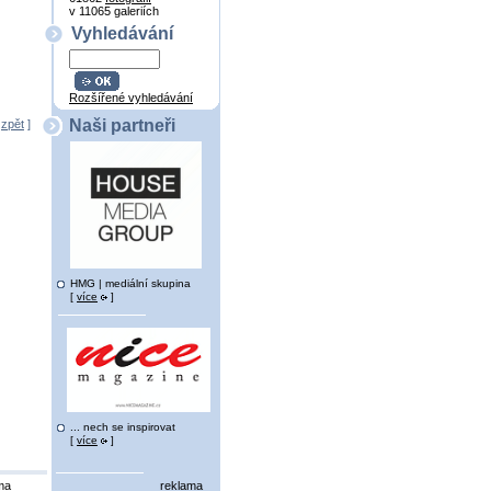
v 11065 galeriích
Vyhledávání
Rozšířené vyhledávání
Naši partneři
[
zpět
]
HMG | mediální skupina
[
více
]
... nech se inspirovat
[
více
]
ma
reklama