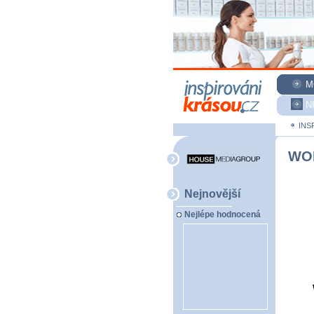
M
N
INS
WO
Nejnovější
Nejlépe hodnocená