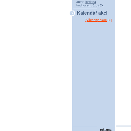
autor:
jordana
hodnocení: 1,0 / 2x
Kalendář akcí
[
všechny akce
]
reklama