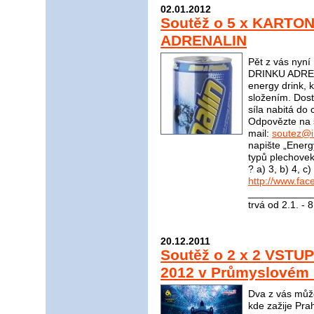
02.01.2012
Soutěž o 5 x KARTO
ADRENALIN
Pět z vás nyn
DRINKU ADRENA
energy drink, 
složením. Dost
síla nabitá do 
Odpovězte na 
mail:
soutez@i
napište „Energ
typů plechove
? a) 3, b) 4, 
http://www.fac
____________
trvá od 2.1. - 
20.12.2011
Soutěž o 2 x 2 VSTU
2012 v Průmyslovém P
Dva z vás můžo
kde zažije Pra