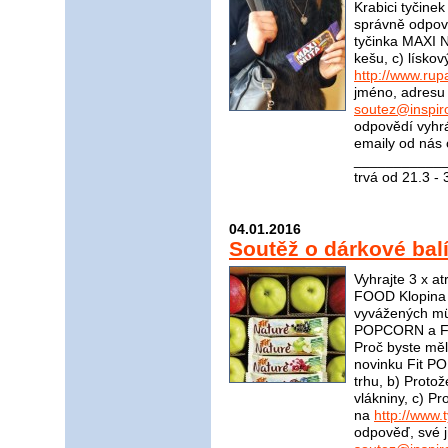
Krabici tyčinek
správně odpov
tyčinka MAXI 
kešu, c) lísko
http://www.rup
jméno, adresu 
soutez@inspir
odpovědí vyhrá
emaily od nás 
____________
trvá od 21.3 -
04.01.2016
Soutěž o dárkové balí
Vyhrajte 3 x a
FOOD Klopina 
vyvážených müs
POPCORN a Fit
Proč byste měl
novinku Fit P
trhu, b) Proto
vlákniny, c) 
na
http://www.t
odpověď, své j