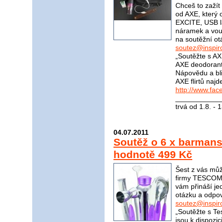
Chceš to zažít 
od AXE, který 
EXCITE, USB l
náramek a vou
na soutěžní ot
soutez@inspir
„Soutěžte s AX
AXE deodorant
Nápovědu a bli
AXE flirtů naj
http://www.fa
____________
trvá od 1.8. - 
04.07.2011
Soutěž o 6 x barma
hodnotě 499 Kč
Šest z vás mů
firmy TESCOMA
vám přináší j
otázku a odpov
soutez@inspir
„Soutěžte s Te
jsou k dispozi