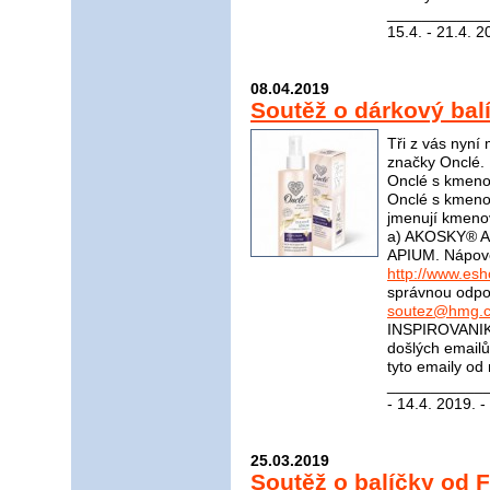
____________
15.4. - 21.4. 2
08.04.2019
Soutěž o dárkový bal
Tři z vás nyní
značky Onclé. 
Onclé s kmeno
Onclé s kmeno
jmenují kmeno
a) AKOSKY® A
APIUM. Nápov
http://www.es
správnou odpov
soutez@hmg.c
INSPIROVANIK
došlých email
tyto emaily od
____________
- 14.4. 2019. -
25.03.2019
Soutěž o balíčky od F