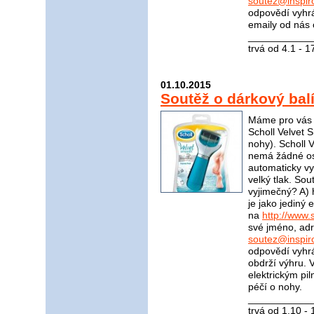
soutez@inspir
odpovědí vyhrá
emaily od nás 
____________
trvá od 4.1 - 
01.10.2015
Soutěž o dárkový bal
Máme pro vás s
Scholl Velvet S
nohy). Scholl 
nemá žádné ost
automaticky vyp
velký tlak. Sou
vyjimečný? A) 
je jako jediný
na
http://www.s
své jméno, adr
soutez@inspir
odpovědí vyhrá
obdrží výhru. 
elektrickým pi
péčí o nohy.
____________
trvá od 1.10 -