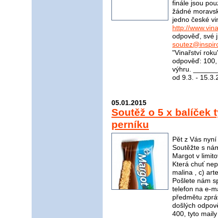
finále jsou pou
žádné moravské
jedno české vi
http://www.vina
odpověď, své j
soutez@inspir
"Vinařství rok
odpověď: 100, 
výhru. _____
od 9.3. - 15.3
05.01.2015
Soutěž o 5 x balíček 
perníku
Pět z Vás nyní
Soutěžte s nám
Margot v limito
Která chuť nep
malina , c) a
Pošlete nám s
telefon na e-m
předmětu zpráv
došlých odpov
400, tyto mail