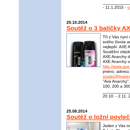
____________
- 11.1.2015 -
v
20.10.2014
Soutěž o 3 balíčky A
Tři z Vás nyní
svého života an
nejlepší: AXE 
Soutěžní otázk
AXE Anarchy de
AXE Anarchy o
http://www.axe
jméno, adresu 
soutez@inspir
"Axe Anarchy"
100, 200 a 300
____________
20.10. - 2.11.
25.08.2014
Soutěž o ložní povleč
Jeden z Vás mů