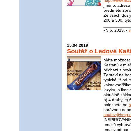
http://www.mav
jméno, adresu 
předmětu zprá
Ze všech došl
200 a 300, tyt
____________
- 9.6. 2019. -
v
15.04.2019
Soutěž o Ledové Kaš
Máte možnost v
Kaštanů v mléč
přichází s nov
Ty staví na ho
typické již od 
kakaovooříškov
jazyku, a ikoni
aktuálně zákla
b) 4 druhy, c)
naleznete na
h
správnou odpov
soutez@hmg.c
INSPIROVANIK
emailů vyhrává
emaily od nás 