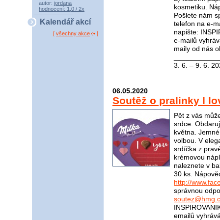
autor:
jordana
kosmetiku. Ná
hodnocení: 1,0 / 2x
Pošlete nám s
Kalendář akcí
telefon na e-m
napište: INSP
[
všechny akce
]
e-mailů vyhráv
maily od nás o
____________
3. 6. – 9. 6. 2
06.05.2020
Soutěž o pralinky I l
Pět z vás může
srdce. Obdaruj
května. Jemné 
volbou. V eleg
srdíčka z prav
krémovou nápln
naleznete v bal
30 ks. Nápově
http://www.fac
správnou odpov
soutez@hmg.c
INSPIROVANIKR
emailů vyhráv