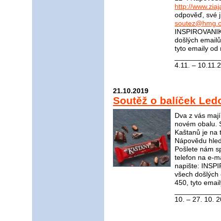
http://www.ziaj
odpověď, své j
soutez@hmg.c
INSPIROVANIKR
došlých email
tyto emaily od
____________
4.11. – 10.11.
21.10.2019
Soutěž o balíček Le
Dva z vás mají
novém obalu. 
Kaštanů je na t
Nápovědu hle
Pošlete nám s
telefon na e-m
napište: INS
všech došlých
450, tyto emai
____________
10. – 27. 10. 