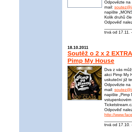
Odpovězte na 
mail:
soutez@i
napište „MONS
Kolik druhů čle
Odpověď nale
____________
trvá od 17.11.
18.10.2011
Soutěž o 2 x 2 EXTRA 
Pimp My House
Dva z vás může
akci Pimp My H
uskuteční již t
Odpovězte na 
mail:
soutez@i
napište „Pimp
vstupenkovém p
Ticketstream.cz
Odpověď nale
http://www.fa
____________
trvá od 17.10.