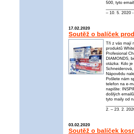
500, tyto emai
_____________
– 10. 5. 2020 
17.02.2020
Soutěž o balíček pro
Tři z vás mají
produktů White
Profesional C
DIAMONDS, bělí
otázka: Kdo je 
Schneiderová, 
Nápovědu nal
Pošlete nám s
telefon na e-m
napište: INSP
došlých email
tyto maily od n
____________
2. – 23. 2. 202
03.02.2020
Soutěž o balíček kos