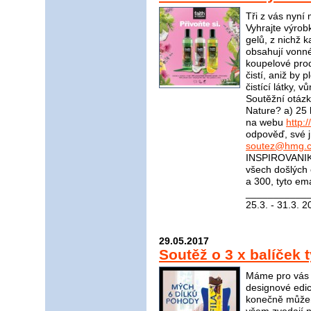
Tři z vás nyní
Vyhrajte výrob
gelů, z nichž 
obsahují vonné
koupelové prod
čistí, aniž by p
čistící látky, v
Soutěžní otázka
Nature? a) 25 l
na webu
http:
odpověď, své j
soutez@hmg.c
INSPIROVANIKR
všech došlých
a 300, tyto em
____________
25.3. - 31.3. 2
29.05.2017
Soutěž o 3 x balíček 
Máme pro vás s
designové edic
konečně můžem