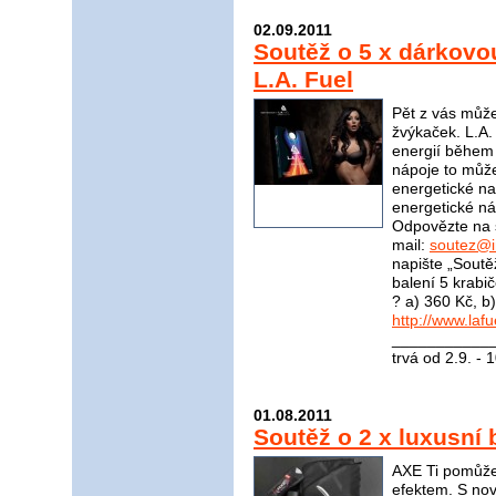
02.09.2011
Soutěž o 5 x dárkovo
L.A. Fuel
Pět z vás může
žvýkaček. L.A.
energií během 
nápoje to může
energetické nab
energetické n
Odpovězte na 
mail:
soutez@i
napište „Soutěž
balení 5 krabi
? a) 360 Kč, b
http://www.lafu
____________
trvá od 2.9. - 
01.08.2011
Soutěž o 2 x luxusní 
AXE Ti pomůže
efektem. S no