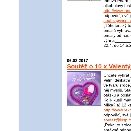
Innova Pharma n
alkoholový tes
http://www.in
odpověď, své j
soutez@inspir
„Těhotenský t
emailů vyhráva
emaily od nás 
výhru.______
22.4. do 14.5.
06.02.2017
Soutěž o 10 x Valent
Chcete vyhrát 
Velmi delikátn
ve tvaru srdce
něj myslíš. St
otázku a posla
Kolik kusů mal
Milka? a) 12 k
http://www.rek
odpověď, své j
soutez@inspir
„Řekni to srdc
správné odpově