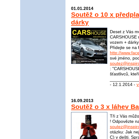
01.01.2014
Soutěž o 10 x předp
dárky
Deset z Vás mů
CARSHOUSE na 
vozem + dárky 
Přidejte se n
http://www.f
své jméno, pod
soutez@inspir
: "CARSHOUSE"
šťastlivců, kte
____________
- 12.1.2014 -
v
16.09.2013
Soutěž o 3 x láhev B
Tři z Vás můžo
! Odpovězte na
soutez@inspir
otázku: Jak ne
C) v dešti. S