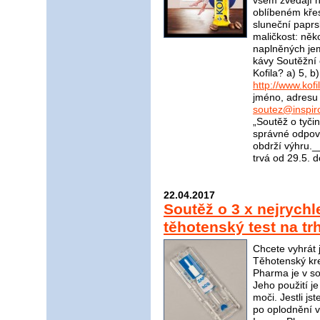
všem zvedají 
oblíbeném kře
sluneční paprs
maličkost: něk
naplněných je
kávy Soutěžní 
Kofila? a) 5, 
http://www.kofi
jméno, adresu 
soutez@inspir
„Soutěž o tyči
správné odpově
obdrží výhru
trvá od 29.5. 
22.04.2017
Soutěž o 3 x nejrychle
těhotenský test na t
Chcete vyhrát 
Těhotenský kr
Pharma je v sou
Jeho použití j
moči. Jestli jst
po oplodnění v