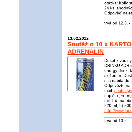
otázka: Kolik s
24 ks lahodnýc
Odpověď nale
____________
trvá od 12.3. 
13.02.2012
Soutěž o 10 x KART
ADRENALIN
Deset z vás n
DRINKU ADRENA
energy drink, 
složením. Dost
síla nabitá do 
Odpovězte na 
mail:
soutez@i
napište „Energ
mililitrů má o
220 ml, b) 500
http://www.fac
____________
trvá od 13.2. 