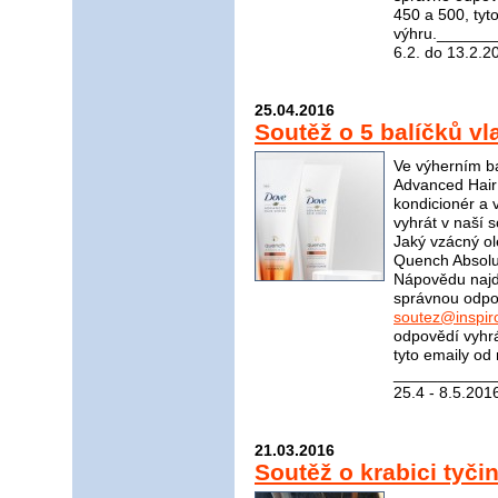
450 a 500, tyt
výhru.______
6.2. do 13.2.2
25.04.2016
Soutěž o 5 balíčků v
Ve výherním ba
Advanced Hair
kondicionér a 
vyhrát v naší 
Jaký vzácný ol
Quench Absolut
Nápovědu naj
správnou odpov
soutez@inspir
odpovědí vyhrá
tyto emaily od
____________
25.4 - 8.5.201
21.03.2016
Soutěž o krabici tyč