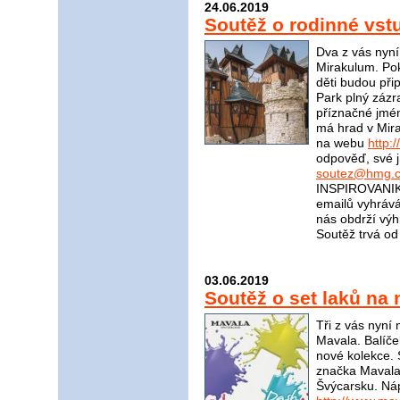
24.06.2019
Soutěž o rodinné vs
Dva z vás nyn
Mirakulum. Pok
děti budou při
Park plný zázr
příznačné jmé
má hrad v Mira
na webu
http:
odpověď, své j
soutez@hmg.c
INSPIROVANIKR
emailů vyhrává
nás obdrží v
Soutěž trvá od
03.06.2019
Soutěž o set laků na
Tři z vás nyní
Mavala. Balíče
nové kolekce. 
značka Mavala?
Švýcarsku. Ná