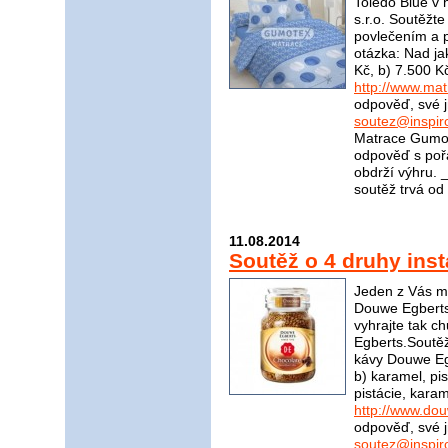
Toledo Blue v
s.r.o. Soutěžt
povlečením a p
otázka: Nad ja
Kč, b) 7.500 K
http://www.ma
odpověď, své j
soutez@inspir
Matrace Gumot
odpověď s poř
obdrží výhru
soutěž trvá od
11.08.2014
Soutěž o 4 druhy ins
Jeden z Vás mů
Douwe Egberts
vyhrajte tak 
Egberts.Soutěžn
kávy Douwe Egb
b) karamel, pis
pistácie, kara
http://www.do
odpověď, své j
soutez@inspir