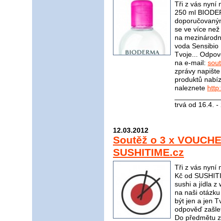
Tři z vás nyní
250 ml BIODER
doporučovaným
se ve více ne
na mezinárodní
voda Sensibio
Tvoje... Odpov
na e-mail:
sou
zprávy napište
produktů nabí
naleznete
http
____________
trvá od 16.4. 
12.03.2012
Soutěž o 3 x VOUCH
SUSHITIME.cz
Tři z vás ny
Kč od SUSHITI
sushi a jídla 
na naši otázku
být jen a jen 
odpověď zašle
Do předmětu z