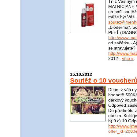
Tři z Vás nyní
MATRICIANE M
na naši soutěž
může být Váš..
soutez@menho
„Bioderma". S
PLEŤ (DIAGNO
http://www.mat
od začátku - A)
se stravujete?
http://www.mat
2012 -
více »
15.10.2012
Soutěž o 10 voucher
Deset z vás ny
hodnotě 500Kč
dárkový vouch
Odpověď zašle
Do předmětu zp
otázka: Kolik 
b) 9 c) 10 Odp
http://www.li
offer_id=2080