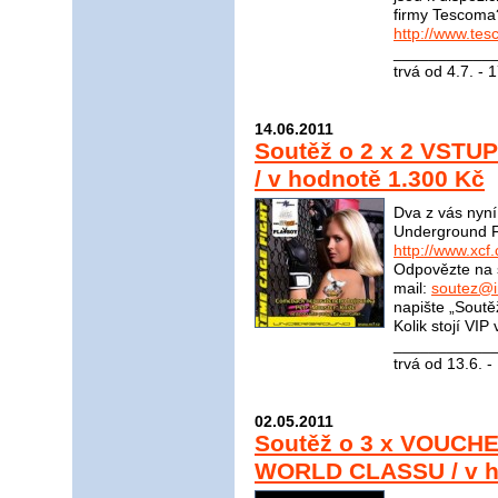
firmy Tescoma
http://www.tes
____________
trvá od 4.7. - 
14.06.2011
Soutěž o 2 x 2 VSTU
/ v hodnotě 1.300 Kč
Dva z vás nyn
Underground Fi
http://www.xcf.
Odpovězte na 
mail:
soutez@i
napište „Soutě
Kolik stojí VI
____________
trvá od 13.6. -
02.05.2011
Soutěž o 3 x VOUCHE
WORLD CLASSU / v h