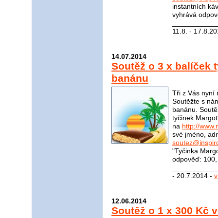
instantních ká
vyhrává odpově
____________
11.8. - 17.8.2
14.07.2014
Soutěž o 3 x balíček 
banánu
Tři z Vás nyní
Soutěžte s nám
banánu. Soutěž
tyčinek Margot
na
http://www.
své jméno, adr
soutez@inspir
"Tyčinka Marg
odpověď: 100, 
____________
- 20.7.2014 -
v
12.06.2014
Soutěž o 1 x 300 Kč