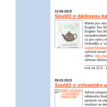
12.06.2015
Soutěž o dárkovou ka
Máme pro vás s
English Tea Sh
English Tea S
neopakovateln
co pro výhru m
OnlineBio a "v
soutez@inspir
vyhrává email 
výhru.
http://
odnese dárkovo
____________
trvá od 12.6 -
09.03.2015
Soutěž o vstupenky a 
Vyhrát vstupen
některého fina
správně na otá
vinařství se le