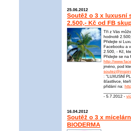
25.06.2012
Soutěž o 3 x luxusní
2.500,- Kč od FB skup
Tři z Vás můžo
hodnotě 2.500,
Přidejte si Lu
Facebooku a vy
2.500, - Kč, kt
Přidejte se na
http://www.fac
jméno, pod kter
soutez@inspir
: "LUXUSNÍ PL
šťastlivce, kte
přidání na:
htt
____________
- 5.7.2012 -
ví
16.04.2012
Soutěž o 3 x micelár
BIODERMA