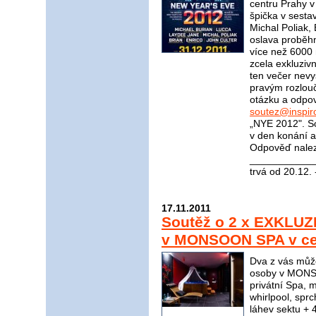
centru Prahy 
špička v sesta
Michal Poliak,
oslava proběhn
více než 6000 
zcela exkluziv
ten večer nevy
pravým rozlou
otázku a odpov
soutez@inspir
„NYE 2012". So
v den konání a
Odpověď nale
____________
trvá od 20.12.
17.11.2011
Soutěž o 2 x EXKLUZ
v MONSOON SPA v cen
Dva z vás můž
osoby v MONSO
privátní Spa, 
whirlpool, spr
láhev sektu + 