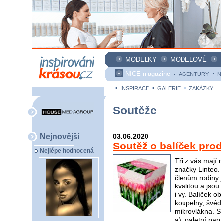
MODELKY
MODELOVÉ
NICE magazine
AGENTURY
N
INSPIRACE
GALERIE
ZAKÁZKY
Soutěže
Nejnovější
03.06.2020
Soutěž o balíček pro
Nejlépe hodnocená
Tři z vás mají
značky Linteo.
členům rodiny j
kvalitou a jso
i vy. Balíček 
koupelny, švéd
mikrovlákna. S
a) toaletní pap