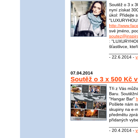
Soutěž o 3 x 
nyní získat 30
úkol: Přidejte
"LUXURYHOU
http://www.f
své jméno, pod
soutez@inspir
: "LUXURYHOU
šťastlivce, kte
____________
- 22.6.2014 -
v
07.04.2014
Soutěž o 3 x 500 Kč 
Tři z Vás můžo
Baru. Soutěžní
"Hangar Bar"
Pošlete nám sv
skupiny na e-m
předmětu zprá
přidaných vybe
____________
- 20.4.2014 -
v