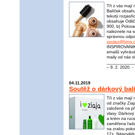
Tři z vás mají
Balíček obsahu
tekutý rozjasň
obsahuje Odli
900, b) Polox
naleznete na
správnou odpov
soutez@hmg.c
INSPIROVANIK
emailů vyhrává
maily od nás o
_____________
– 9. 2. 2020. -
04.11.2019
Soutěž o dárkový bal
Tři z vás mají
od značky Ziaj
založené na pří
vlasy. Dárkový
a krém na ruce
zaměřena řada
na zralou pok
12+. Nápovědu