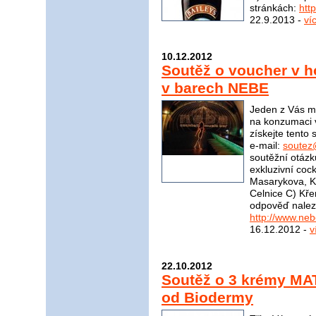
stránkách:
htt
22.9.2013 -
ví
10.12.2012
Soutěž o voucher v 
v barech NEBE
Jeden z Vás m
na konzumaci 
získejte tento
e-mail:
soutez
soutěžní otázk
exkluzivní coc
Masarykova, K
Celnice C) Kř
odpověď nalez
http://www.ne
16.12.2012 -
v
22.10.2012
Soutěž o 3 krémy M
od Biodermy