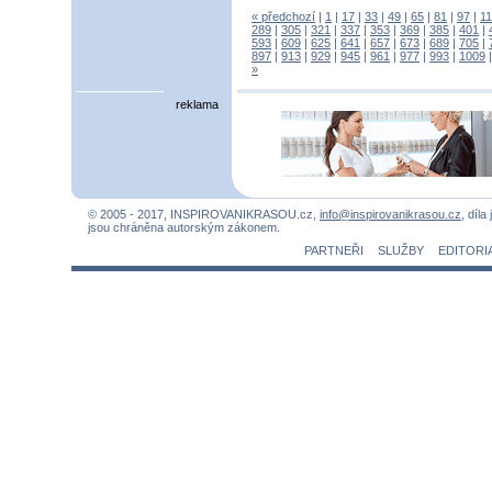
« předchozí
|
1
|
17
|
33
|
49
|
65
|
81
|
97
|
1
289
|
305
|
321
|
337
|
353
|
369
|
385
|
401
|
593
|
609
|
625
|
641
|
657
|
673
|
689
|
705
|
897
|
913
|
929
|
945
|
961
|
977
|
993
|
1009
»
reklama
© 2005 - 2017, INSPIROVANIKRASOU.cz,
info@inspirovanikrasou.cz
, díla
jsou chráněna autorským zákonem.
PARTNEŘI
SLUŽBY
EDITORI