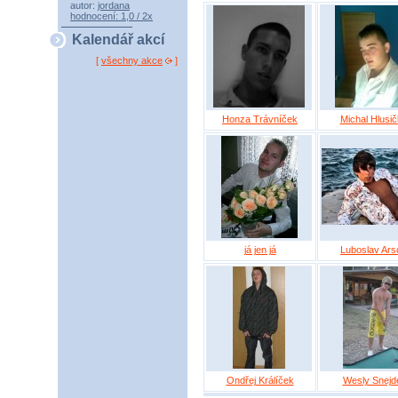
autor:
jordana
hodnocení: 1,0 / 2x
Kalendář akcí
[
všechny akce
]
Honza Trávníček
Michal Hlusi
já jen já
Luboslav Ars
Ondřej Králíček
Wesly Snejd