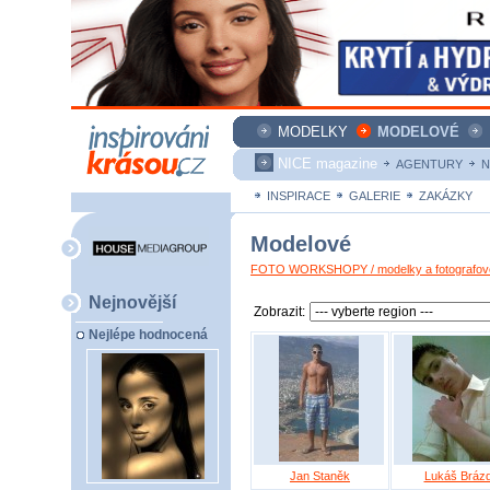
MODELKY
MODELOVÉ
NICE magazine
AGENTURY
N
INSPIRACE
GALERIE
ZAKÁZKY
Modelové
FOTO WORKSHOPY / modelky a fotografové
Nejnovější
Zobrazit:
Nejlépe hodnocená
Jan Staněk
Lukáš Brázd