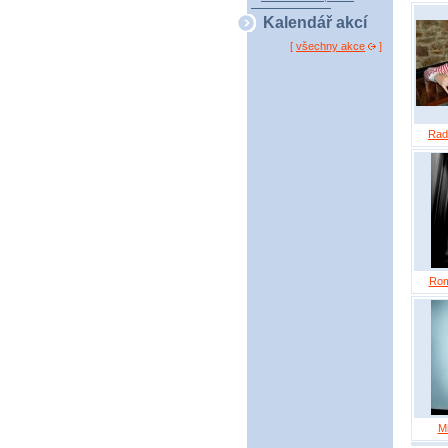
Kalendář akcí
[
všechny akce
]
Rad
Rom
M