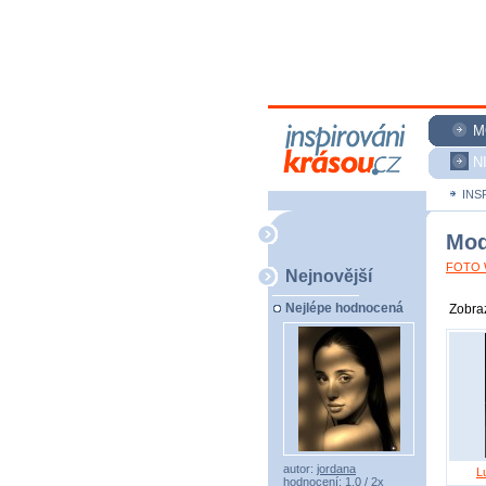
M
N
INS
Mod
FOTO W
Nejnovější
Nejlépe hodnocená
Zobraz
autor:
jordana
L
hodnocení: 1,0 / 2x