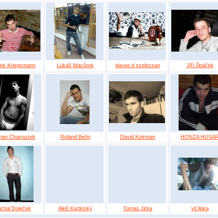
ek Kriegsmann
Lukáš Macůrek
davee.d szelezsan
JIří Špaček
an Charouzek
Roland Beňo
David Kotrman
HONZA HUSA
ichal Doleček
Aleš Kurtinský
Tomas Jirka
vit lipka