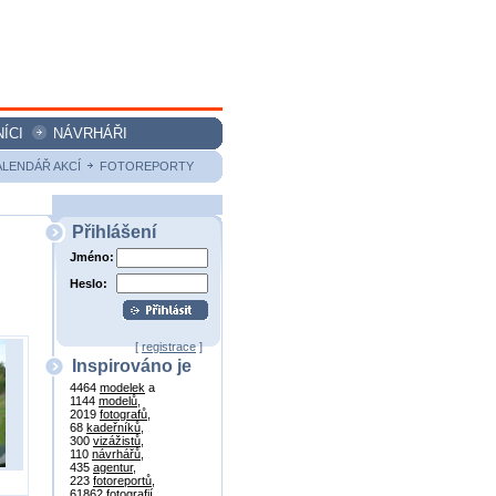
ÍCI
NÁVRHÁŘI
ALENDÁŘ AKCÍ
FOTOREPORTY
Přihlášení
Jméno:
Heslo:
[
registrace
]
Inspirováno je
4464
modelek
a
1144
modelů
,
2019
fotografů
,
68
kadeřníků
,
300
vizážistů
,
110
návrhářů
,
435
agentur
,
223
fotoreportů
,
61862
fotografií