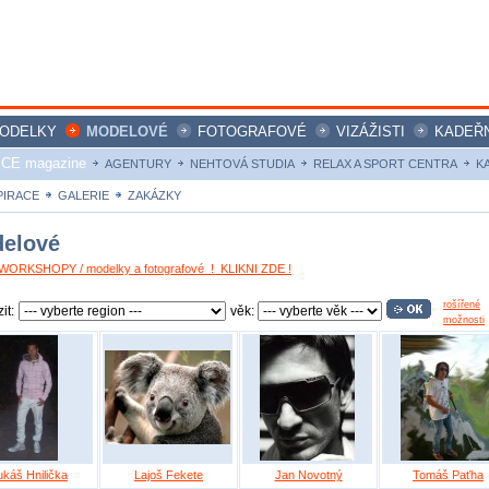
ODELKY
MODELOVÉ
FOTOGRAFOVÉ
VIZÁŽISTI
KADEŘN
ICE magazine
AGENTURY
NEHTOVÁ STUDIA
RELAX A SPORT CENTRA
K
PIRACE
GALERIE
ZAKÁZKY
elové
ORKSHOPY / modelky a fotografové ! KLIKNI ZDE !
rošířené
it:
věk:
možnosti
ukáš Hnilička
Lajoš Fekete
Jan Novotný
Tomáš Paťha