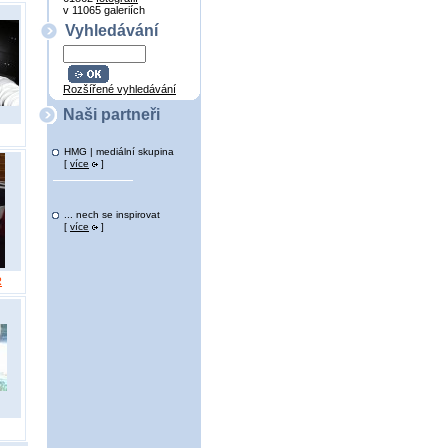
v 11065 galeriích
Vyhledávání
Rozšířené vyhledávání
Naši partneři
HMG | mediální skupina
[
více
]
... nech se inspirovat
[
více
]
R