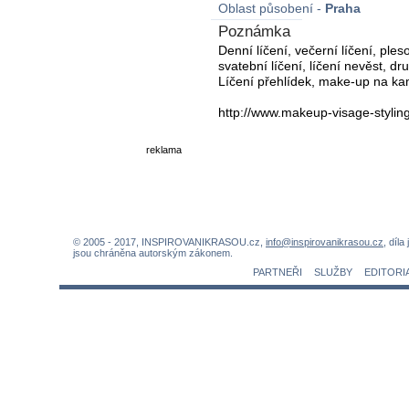
Oblast působení -
Praha
Poznámka
Denní líčení, večerní líčení, ple
svatební líčení, líčení nevěst, d
Líčení přehlídek, make-up na k
http://www.makeup-visage-styli
reklama
© 2005 - 2017, INSPIROVANIKRASOU.cz,
info@inspirovanikrasou.cz
, díla
jsou chráněna autorským zákonem.
PARTNEŘI
SLUŽBY
EDITORI