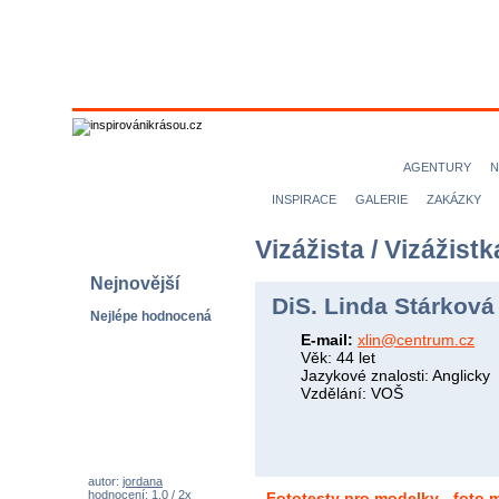
MODELKY
MODELOVÉ
NICE magazine
AGENTURY
N
INSPIRACE
GALERIE
ZAKÁZKY
Vizážista / Vizážistk
Nejnovější
DiS. Linda Stárková 
Nejlépe hodnocená
E-mail:
xlin@centrum.cz
Věk: 44 let
Jazykové znalosti: Anglicky
Vzdělání: VOŠ
autor:
jordana
hodnocení: 1,0 / 2x
Fototesty pro modelky - foto 