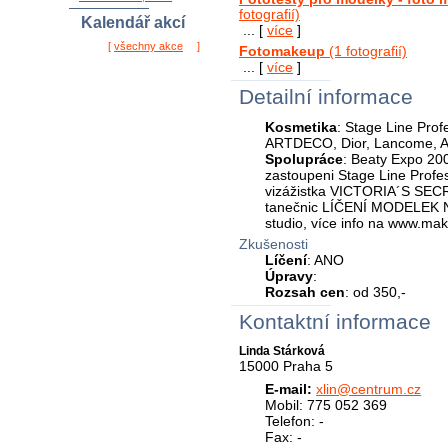
fotografií)
Kalendář akcí
... [
více
]
[
všechny akce
]
Fotomakeup
(1 fotografií)
... [
více
]
Detailní informace
Kosmetika
: Stage Line Prof
ARTDECO, Dior, Lancome, Av
Spolupráce
: Beaty Expo 200
zastoupeni Stage Line Profe
vizážistka VICTORIA´S SECR
tanečnic LÍČENÍ MODELEK
studio, více info na www.ma
Zkušenosti
Líčení
: ANO
Úpravy
:
Rozsah cen
: od 350,-
Kontaktní informace
Linda Stárková
15000 Praha 5
E-mail:
xlin@centrum.cz
Mobil: 775 052 369
Telefon: -
Fax: -