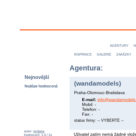
MODELKY
MODELOVÉ
NICE magazine
AGENTURY
N
INSPIRACE
GALERIE
ZAKÁZKY
Agentura:
Nejnovější
(wandamodels)
Nejlépe hodnocená
Praha-Olomouc-Bratislava
E-mail:
info@wandamodels
Mobil: -
Telefon: -
Fax: -
status firmy: -- VYBERTE --
autor:
jordana
Uživatel zatím nemá žádné vlože
hodnocení: 1,0 / 2x