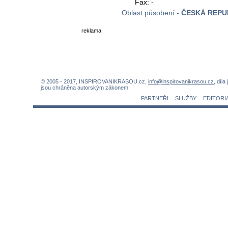
Fax: -
Oblast působení -
ČESKÁ REPU
reklama
© 2005 - 2017, INSPIROVANIKRASOU.cz,
info@inspirovanikrasou.cz
, díla
jsou chráněna autorským zákonem.
PARTNEŘI
SLUŽBY
EDITORI