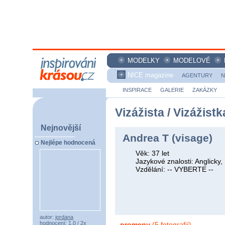
MODELKY
MODELOVÉ
NICE magazine
AGENTURY
N
INSPIRACE
GALERIE
ZAKÁZKY
Vizážista / Vizážistk
Nejnovější
Andrea T (visage)
Nejlépe hodnocená
Věk: 37 let
Jazykové znalosti: Anglicky
Vzdělání: -- VYBERTE --
autor:
jordana
hodnocení: 1,0 / 2x
promeny
(5 fotografií)