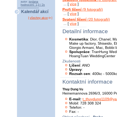
autor:
jordana
... [
více
]
hodnocení: 1,0 / 2x
Profi líčení
(9 fotografií)
Kalendář akcí
... [
více
]
[
všechny akce
]
Svatení líčení
(20 fotografií)
... [
více
]
Detailní informace
Kosmetika
: Dior, Chanel, M
Make up factory, Shiseido, 
Giorgio Armani, Mac, Bobbi 
Spolupráce
: TranHung Wed
HoangTuan WeddingCenter
Zkušenosti
Líčení
: ANO
Úpravy
:
Rozsah cen
: 400kc - 5000k
Kontaktní informace
Thuy Dung Vu
Heinemannova 2696/3, 16000 P
E-mail:
t_thuydung1109@ya
Mobil: 728 308 324
Telefon: -
Fax: -