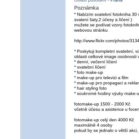
Oblast působení -
Praha
Poznámka
* Nabízím svatební fotokniha 30 
svatení šaty,2 účesy a líčení )
mužete se podívat vzory fotoknih
webovou stránku
http://www.flickr.com/photos/3
* Poskytuji kompletní svatební, v
oblasti celkové image osobnosti 
* denní, večerní líčení
* svatební líčení
* foto make-up
* make-up pro televizi a film
* make-up pro propagaci a rekl
* hair styling foto
* soukromé hodiny výuky make-
fotomake-up 1500 - 2000 Kč
včetně účesu a asistence u focen
fotomake-up celý den 4000 Kč
maximálně 4 osoby
pokud by se jednalo o větší akci