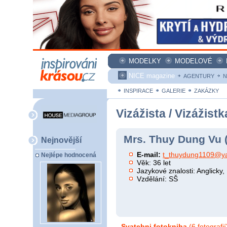
MODELKY
MODELOVÉ
NICE magazine
AGENTURY
N
INSPIRACE
GALERIE
ZAKÁZKY
Vizážista / Vizážistk
Mrs. Thuy Dung Vu 
Nejnovější
E-mail:
t_thuydung1109@y
Nejlépe hodnocená
Věk: 36 let
Jazykové znalosti: Anglicky
Vzdělání: SŠ
Svatebni fotokniha
(6 fotografií