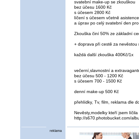
svatební make-up se zkouškou
bez účesu 1600 Kč
s účesem 2800 Kč
líčení s účesem včetně asistence
a úprav po celý svatební den pr
Zkouška činí 50% ze základní cen
+ doprava při cestě za nevěsto
každá další zkouška 400Kč/1x
večerní,slavnostní a extravagan
bez účesu 500 - 1200 Kč
s účesem 700 - 1500 Kč
denní make-up 500 Kč
přehlídky, Tv, film, reklama dle 
Nevěsty,modelky kteří jsem líčila
http://s670.photobucket.com/al
reklama