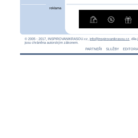
reklama
© 2005 - 2017, INSPIROVANIKRASOU.cz,
info@inspirovanikrasou.cz
, díla
jsou chráněna autorským zákonem.
PARTNEŘI
SLUŽBY
EDITORI