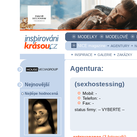
MODELKY
MODELOVÉ
NICE magazine
AGENTURY
N
INSPIRACE
GALERIE
ZAKÁZKY
Agentura:
(sexhostessing)
Nejnovější
Mobil: -
Nejlépe hodnocená
Telefon: -
Fax: -
status firmy: -- VYBERTE --
extravagance
(3 fotografií)