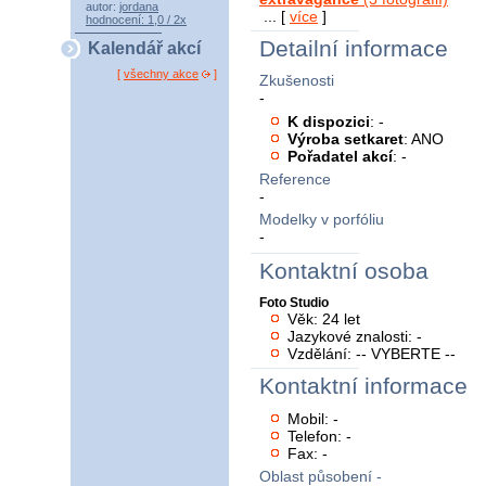
autor:
jordana
... [
více
]
hodnocení: 1,0 / 2x
Detailní informace
Kalendář akcí
[
všechny akce
]
Zkušenosti
-
K dispozici
: -
Výroba setkaret
: ANO
Pořadatel akcí
: -
Reference
-
Modelky v porfóliu
-
Kontaktní osoba
Foto Studio
Věk: 24 let
Jazykové znalosti: -
Vzdělání: -- VYBERTE --
Kontaktní informace
Mobil: -
Telefon: -
Fax: -
Oblast působení -