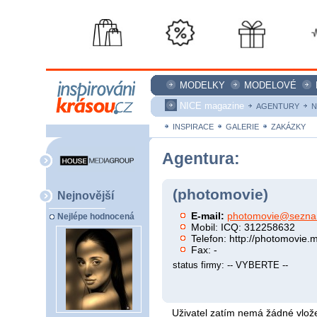
MODELKY
MODELOVÉ
NICE magazine
AGENTURY
N
INSPIRACE
GALERIE
ZAKÁZKY
Agentura:
(photomovie)
Nejnovější
E-mail:
photomovie@sezna
Nejlépe hodnocená
Mobil: ICQ: 312258632
Telefon: http://photomovie.
Fax: -
status firmy: -- VYBERTE --
Uživatel zatím nemá žádné vlože