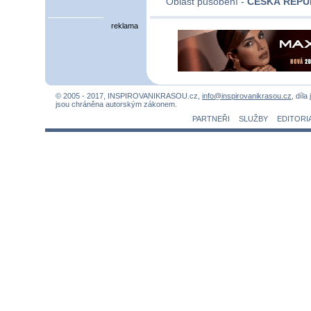
Oblast působení -
ČESKÁ REPU
reklama
© 2005 - 2017, INSPIROVANIKRASOU.cz,
info@inspirovanikrasou.cz
, díla
jsou chráněna autorským zákonem.
PARTNEŘI
SLUŽBY
EDITORI