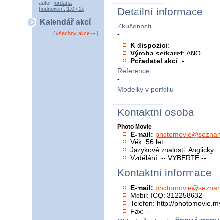
autor:
jordana
hodnocení: 1,0 / 2x
Detailní informace
Kalendář akcí
Zkušenosti
-
[
všechny akce
]
K dispozici
: -
Výroba setkaret
: ANO
Pořadatel akcí
: -
Reference
-
Modelky v porfóliu
-
Kontaktní osoba
Photo Movie
E-mail:
photomovie@sezna
Věk: 56 let
Jazykové znalosti: Anglicky
Vzdělání: -- VYBERTE --
Kontaktní informace
E-mail:
photomovie@sezna
Mobil: ICQ: 312258632
Telefon: http://photomovie.m
Fax: -