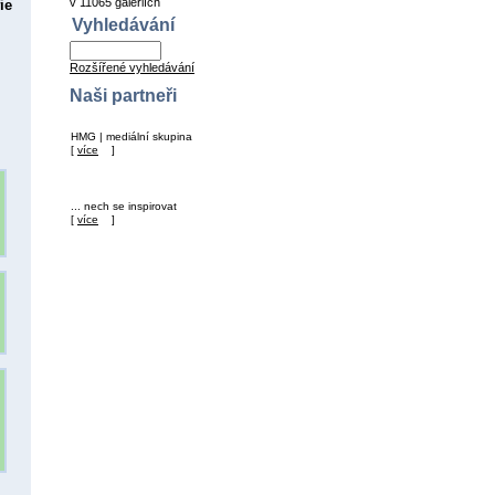
v 11065 galeriích
ie
Vyhledávání
Rozšířené vyhledávání
Naši partneři
HMG | mediální skupina
[
více
]
... nech se inspirovat
[
více
]