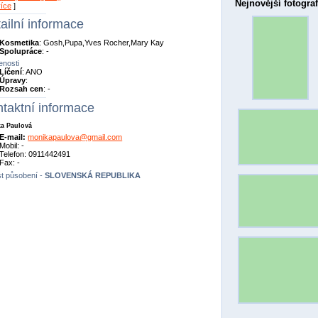
Nejnovější fotograf
více
]
ailní informace
Kosmetika
: Gosh,Pupa,Yves Rocher,Mary Kay
Spolupráce
: -
nosti
Líčení
: ANO
Úpravy
:
Rozsah cen
: -
taktní informace
a Paulová
E-mail:
monikapaulova@gmail.com
Mobil: -
Telefon: 0911442491
Fax: -
t působení -
SLOVENSKÁ REPUBLIKA