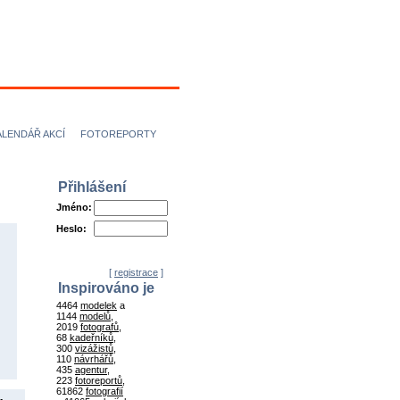
ÍCI
NÁVRHÁŘI
ALENDÁŘ AKCÍ
FOTOREPORTY
Přihlášení
Jméno:
Heslo:
[
registrace
]
Inspirováno je
4464
modelek
a
1144
modelů
,
2019
fotografů
,
68
kadeřníků
,
300
vizážistů
,
110
návrhářů
,
435
agentur
,
223
fotoreportů
,
61862
fotografií