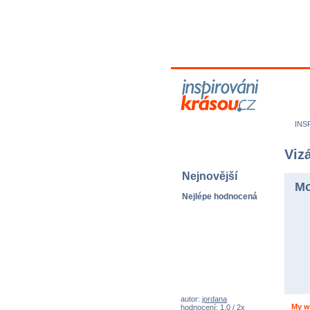
M
N
INS
Vizá
Nejnovější
Mo
Nejlépe hodnocená
autor:
jordana
My w
hodnocení: 1,0 / 2x