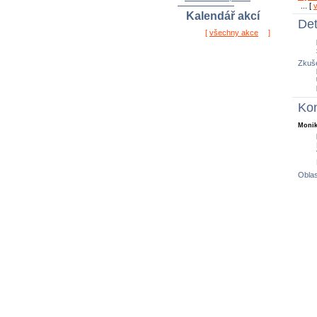
... [
Kalendář akcí
Det
[
všechny akce
]
Zkuše
Kon
Monik
Oblas