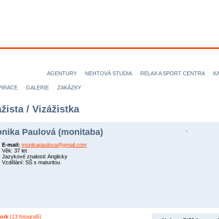
ODELKY
MODELOVÉ
FOTOGRAFOVÉ
VIZÁŽISTI
KADEŘN
ICE magazine
AGENTURY
NEHTOVÁ STUDIA
RELAX A SPORT CENTRA
K
PIRACE
GALERIE
ZAKÁZKY
žista / Vizážistka
nika Paulová (monitaba)
E-mail:
monikapaulova@gmail.com
Věk: 37 let
Jazykové znalosti: Anglicky
Vzdělání: SŠ s maturitou
ork
(13 fotografií)