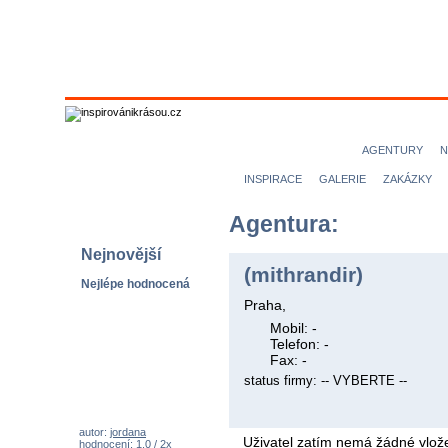
MODELKY
MODELOVÉ
NICE magazine
AGENTURY
N
INSPIRACE
GALERIE
ZAKÁZKY
Agentura:
Nejnovější
(mithrandir)
Nejlépe hodnocená
Praha,
Mobil: -
Telefon: -
Fax: -
status firmy: -- VYBERTE --
autor:
jordana
Uživatel zatím nemá žádné vlože
hodnocení: 1,0 / 2x