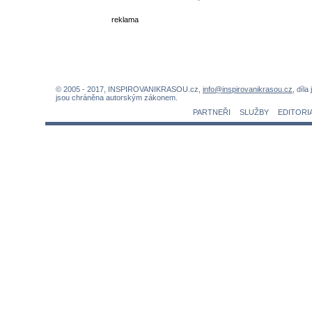
reklama
© 2005 - 2017, INSPIROVANIKRASOU.cz,
info@inspirovanikrasou.cz
, díla
jsou chráněna autorským zákonem.
PARTNEŘI
SLUŽBY
EDITORI