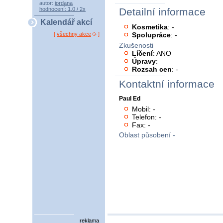
autor:
jordana
hodnocení: 1,0 / 2x
Detailní informace
Kalendář akcí
Kosmetika
: -
Spolupráce
: -
[
všechny akce
]
Zkušenosti
Líčení
: ANO
Úpravy
:
Rozsah cen
: -
Kontaktní informace
Paul Ed
Mobil: -
Telefon: -
Fax: -
Oblast působení -
reklama