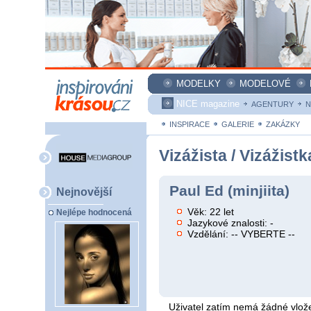
MODELKY
MODELOVÉ
NICE magazine
AGENTURY
N
INSPIRACE
GALERIE
ZAKÁZKY
Vizážista / Vizážistk
Paul Ed (minjiita)
Nejnovější
Věk: 22 let
Nejlépe hodnocená
Jazykové znalosti: -
Vzdělání: -- VYBERTE --
Uživatel zatím nemá žádné vlože