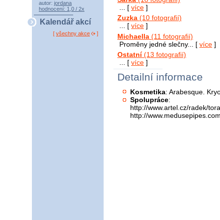
autor:
jordana
... [
více
]
hodnocení: 1,0 / 2x
Zuzka
(10 fotografií)
Kalendář akcí
... [
více
]
[
všechny akce
]
Michaella
(11 fotografií)
Proměny jedné slečny... [
více
]
Ostatní
(13 fotografií)
... [
více
]
Detailní informace
Kosmetika
: Arabesque. Kryo
Spolupráce
:
http://www.artel.cz/radek/tor
http://www.medusepipes.com