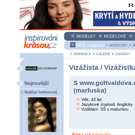
MODELKY
MODELOVÉ
NICE magazine
AGENTURY
N
INSPIRACE
GALERIE
ZAKÁZKY
Vizážista / Vizážistk
S www.gottvaldova.
Nejnovější
(marfuska)
Nejlépe hodnocená
Věk: 42 let
Jazykové znalosti: Anglicky
Vzdělání: SŠ s maturitou
Šárka
(18 fotografií)