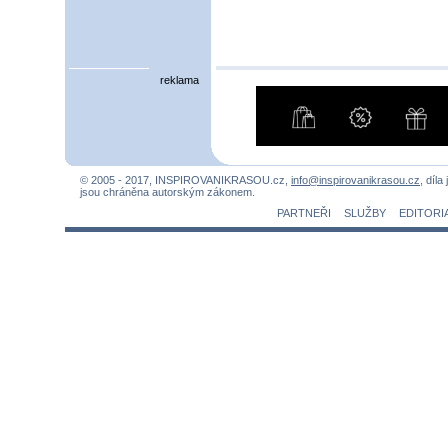
reklama
© 2005 - 2017, INSPIROVANIKRASOU.cz,
info@inspirovanikrasou.cz
, díla
jsou chráněna autorským zákonem.
PARTNEŘI
SLUŽBY
EDITORI