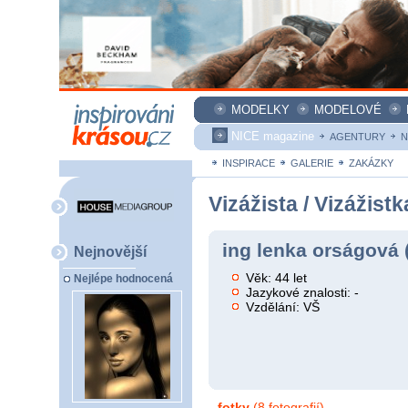
MODELKY
MODELOVÉ
NICE magazine
AGENTURY
N
INSPIRACE
GALERIE
ZAKÁZKY
Vizážista / Vizážistk
ing lenka orságová 
Nejnovější
Věk: 44 let
Nejlépe hodnocená
Jazykové znalosti: -
Vzdělání: VŠ
fotky
(8 fotografií)