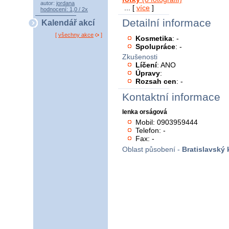
autor:
jordana
... [
více
]
hodnocení: 1,0 / 2x
Detailní informace
Kalendář akcí
[
všechny akce
]
Kosmetika
: -
Spolupráce
: -
Zkušenosti
Líčení
: ANO
Úpravy
:
Rozsah cen
: -
Kontaktní informace
lenka orságová
Mobil: 0903959444
Telefon: -
Fax: -
Oblast působení -
Bratislavský 