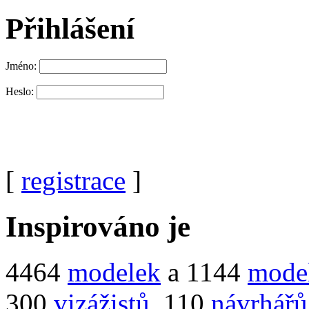
Přihlášení
Jméno:
Heslo:
[
registrace
]
Inspirováno je
4464
modelek
a 1144
mode
300
vizážistů
, 110
návrhářů