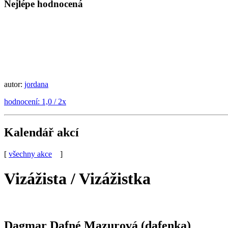
Nejlépe hodnocená
autor:
jordana
hodnocení: 1,0 / 2x
Kalendář akcí
[
všechny akce
]
Vizážista / Vizážistka
Dagmar Dafné Mazurová (dafenka)