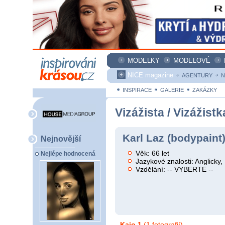
MODELKY
MODELOVÉ
NICE magazine
AGENTURY
N
INSPIRACE
GALERIE
ZAKÁZKY
Vizážista / Vizážistk
Karl Laz (bodypaint
Nejnovější
Věk: 66 let
Nejlépe hodnocená
Jazykové znalosti: Anglicky
Vzdělání: -- VYBERTE --
Kajo 1
(1 fotografií)