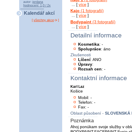
autor:
jordana
... [
více
]
hodnocení: 1,0 / 2x
Kajo
(1 fotografií)
Kalendář akcí
... [
více
]
[
všechny akce
]
Bodypaint
(3 fotografií)
... [
více
]
Detailní informace
Kosmetika
: -
Spolupráce
: áno
Zkušenosti
Líčení
: ANO
Úpravy
:
Rozsah cen
: -
Kontaktní informace
Karl Laz
Košice
Mobil: -
Telefon: -
Fax: -
Oblast působení -
SLOVENSKÁ 
Poznámka
Ahoj ponúkam svoje služby v obla
BODYPAINT,FACEPAINT.Svoje sl