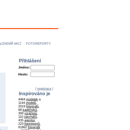
ÍCI
NÁVRHÁŘI
ALENDÁŘ AKCÍ
FOTOREPORTY
Přihlášení
Jméno:
Heslo:
[
registrace
]
Inspirováno je
4464
modelek
a
1144
modelů
,
2019
fotografů
,
68
kadeřníků
,
300
vizážistů
,
110
návrhářů
,
435
agentur
,
223
fotoreportů
,
61862
fotografií