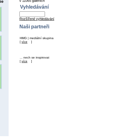
v 11065 galeriích
ie
Vyhledávání
Rozšířené vyhledávání
Naši partneři
HMG | mediální skupina
[
více
]
... nech se inspirovat
[
více
]