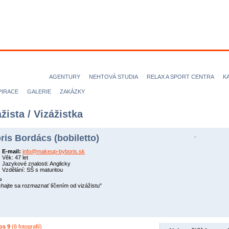
ODELKY
MODELOVÉ
FOTOGRAFOVÉ
VIZÁŽISTI
KADEŘN
ICE magazine
AGENTURY
NEHTOVÁ STUDIA
RELAX A SPORT CENTRA
K
PIRACE
GALERIE
ZAKÁZKY
žista / Vizážistka
ris Bordács (bobiletto)
E-mail:
info@makeup-byboris.sk
Věk: 47 let
Jazykové znalosti: Anglicky
Vzdělání: SŠ s maturitou
o
hajte sa rozmaznať líčením od vizážistu"
os 9
(6 fotografií)