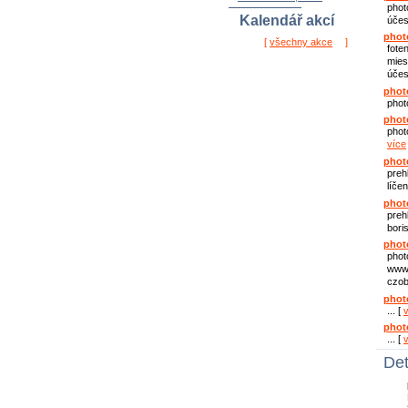
phot
Kalendář akcí
účes
phot
[
všechny akce
]
fote
mies
účes
phot
phot
phot
phot
více
phot
preh
líčen
phot
preh
bori
phot
phot
www.
czob
phot
... [
phot
... [
Det