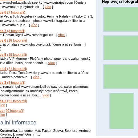
Nejnovější fotograf
o: www.lienkagalla.sk šperky: www.petratoth.com líčenie a
: www.makeup-byboris.sk... [
více
]
os 8
(7 fotografií)
nie Petra Toth Jewellery - súťaž Femme Fatale - víťazky 2. a 3.
to www.petratoth.com photo: www.lienkagalla.sk líčenie a
: www.makeup-b... [
více
]
os 7
(8 fotografií)
o: Roman Rigell www.romanrigell.eu... [
více
]
os 6
(16 fotografií)
o: jaro halász www.fotocolor-pn.sk líčenie a účes: boris... [
]
os 5
(18 fotografií)
liadka VIP Monroe - Piešťany photo: peter zaho zahumenský
ie a účes: boris, denisa fehér... [
více
]
os 4
(21 fotografií)
liadka Petra Toth Jewellery www.petratoth.sk líčenie a účes:
s, andrea potheova... [
více
]
os 3
(8 fotografií)
o: roman rigell www.romanrigell.eu šaty od: salon glamorous
salonglamorous.sk modelky: petra lenártová, zorka
orová líčenie a účes: bor... [
více
]
os 2
(21 fotografií)
více
]
os
(20 fotografií)
více
]
ailní informace
Kosmetika
: Lancome, Max Factor, Zoeva, Sephora, Artdeco,
Kryolan, L´oreal, Gosh, .....