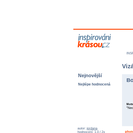
M
N
INS
Vizá
Nejnovější
Bo
Nejlépe hodnocená
Mott
"Nec
autor:
jordana
phot
hodnocení: 1,0 / 2x