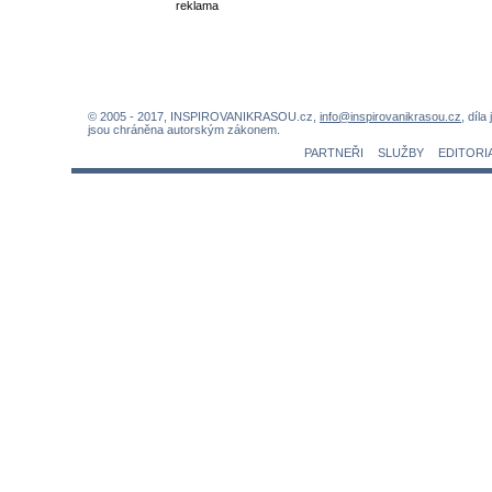
reklama
© 2005 - 2017, INSPIROVANIKRASOU.cz,
info@inspirovanikrasou.cz
, díla
jsou chráněna autorským zákonem.
PARTNEŘI
SLUŽBY
EDITORI