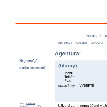
MODELKY
MODELOVÉ
NICE magazine
AGENTURY
N
INSPIRACE
GALERIE
ZAKÁZKY
Agentura:
Nejnovější
(bluray)
Nejlépe hodnocená
Mobil: -
Telefon: -
Fax: -
status firmy: -- VYBERTE --
autor:
jordana
Uživatel zatím nemá žádné vlože
hodnocení: 1,0 / 2x