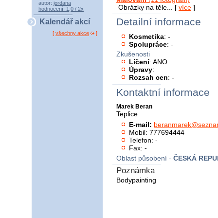
autor:
jordana
Obrázky na těle... [
více
]
hodnocení: 1,0 / 2x
Detailní informace
Kalendář akcí
[
všechny akce
]
Kosmetika
: -
Spolupráce
: -
Zkušenosti
Líčení
: ANO
Úpravy
:
Rozsah cen
: -
Kontaktní informace
Marek Beran
Teplice
E-mail:
beranmarek@sezna
Mobil: 777694444
Telefon: -
Fax: -
Oblast působení -
ČESKÁ REPU
Poznámka
Bodypainting