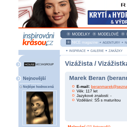
MODELKY
MODELOVÉ
NICE magazine
AGENTURY
N
INSPIRACE
GALERIE
ZAKÁZKY
Vizážista / Vizážistk
Marek Beran (beran
Nejnovější
E-mail:
beranmarek@sezn
Nejlépe hodnocená
Věk: 117 let
Jazykové znalosti: -
Vzdělání: SŠ s maturitou
Malování
(11 fotografií)