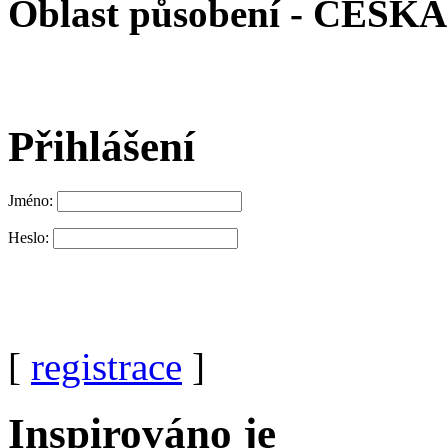
Oblast působení -
ČESKÁ
Přihlášení
Jméno:
Heslo:
[
registrace
]
Inspirováno je