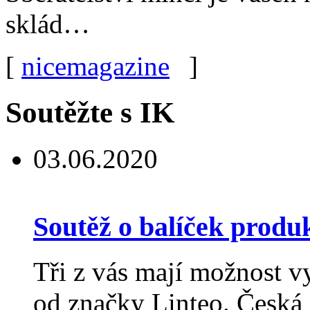
sklád…
[
nicemagazine
]
Soutěžte s IK
03.06.2020
Soutěž o balíček produ
Tři z vás mají možnost v
od značky Linteo. Česká 