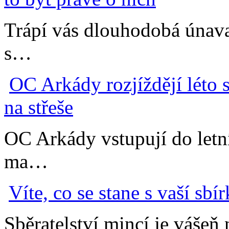
Trápí vás dlouhodobá únava
s…
OC Arkády rozjíždějí léto
na střeše
OC Arkády vstupují do letní
ma…
Víte, co se stane s vaší sb
Sběratelství mincí je vášeň