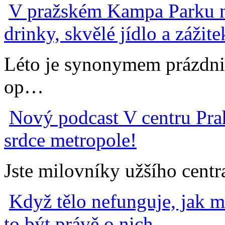
V pražském Kampa Parku na
drinky, skvělé jídlo a záži
Léto je synonymem prázdni
op…
Nový podcast V centru Prah
srdce metropole!
Jste milovníky užšího centr
Když tělo nefunguje, jak m
to být právě o nich