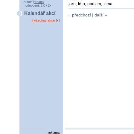
autor:
jordana
jaro, léto, podzim, zima
hodnocení: 1,0 / 2x
Kalendář akcí
« předchozí |
další »
[
všechny akce
]
reklama