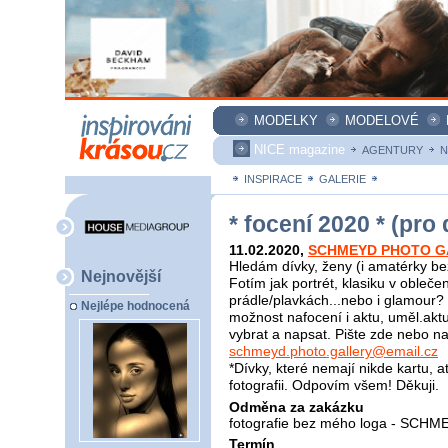
MODELKY
MODELOVÉ
NICE magazine
AGENTURY
N
INSPIRACE
GALERIE
ZAKÁZKY
* focení 2020 * (pro 
11.02.2020
,
SCHMEYD PHOTO G
Hledám dívky, ženy (i amatérky bez
Nejnovější
Fotím jak portrét, klasiku v oblečení
prádle/plavkách...nebo i glamour?
Nejlépe hodnocená
možnost nafocení i aktu, uměl.aktu
vybrat a napsat. Pište zde nebo na
schmeyd.photo.gallery@email.cz
*Dívky, které nemají nikde kartu, 
fotografii. Odpovím všem! Děkuji.
Odměna za zakázku
fotografie bez mého loga - SC
Termín