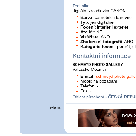
Technika
digitální zrcadlovka CANON
Barva
: černobíle i barevně
Typ
: jen digitálně
Focení
: interiér i exteriér
Ateliér
: NE
Vizážista
: ANO
Zhotovení fotografií
: ANO
Kategorie focení
: portrét, 
Kontaktní informace
SCHMEYD PHOTO GALLERY
Valašské Meziříčí
E-mail:
schmeyd.photo.gall
Mobil: na požádání
Telefon: -
Fax: -
Oblast působení -
ČESKÁ REPU
reklama