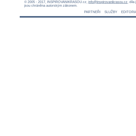
© 2005 - 2017, INSPIROVANIKRASOU.cz,
info@inspirovanikrasou.cz
, díla
jsou chráněna autorským zákonem.
PARTNEŘI
SLUŽBY
EDITORI