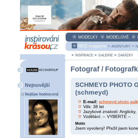
MODELKY
MODELOVÉ
NICE magazine
AGENTURY
N
INSPIRACE
GALERIE
ZAKÁZKY
Fotograf / Fotograf
SCHMEYD PHOTO 
Nejnovější
(schmeyd)
Nejlépe hodnocená
E-mail:
schmeyd.photo.gall
Věk: 38 let
Jazykové znalosti: Anglicky
Vzdělání: -- VYBERTE --
Motto
Jsem vyvolený! Přežil jsem konec