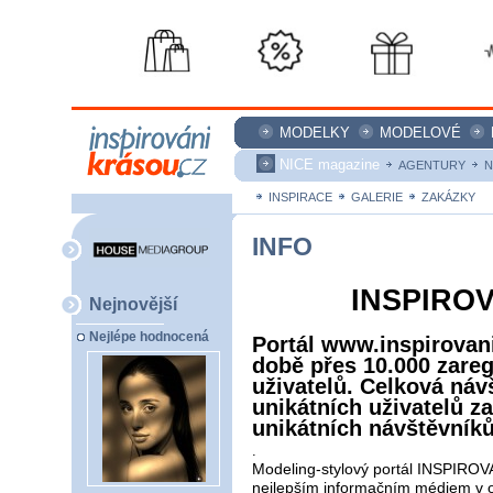
MODELKY
MODELOVÉ
NICE magazine
AGENTURY
N
INSPIRACE
GALERIE
ZAKÁZKY
INFO
INSPIRO
Nejnovější
Nejlépe hodnocená
Portál www.inspirovan
době přes 10.000 zareg
uživatelů. Celková návš
unikátních uživatelů z
unikátních návštěvník
.
Modeling-stylový portál INSPIRO
nejlepším informačním médiem v ob