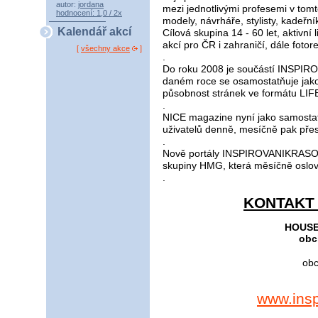
autor:
jordana
mezi jednotlivými profesemi v tomt
hodnocení: 1,0 / 2x
modely, návrháře, stylisty, kadeřník
Kalendář akcí
Cílová skupina 14 - 60 let, aktivní
akcí pro ČR i zahraničí, dále fotor
[
všechny akce
]
.
Do roku 2008 je součástí INSPI
daném roce se osamostatňuje jako
působnost stránek ve formátu LI
.
NICE magazine nyní jako samostat
uživatelů denně, mesíčně pak přes
.
Nově portály INSPIROVANIKRASOU
skupiny HMG, která měsíčně oslov
.
KONTAKT 
HOUSE M
obc
ob
www.insp