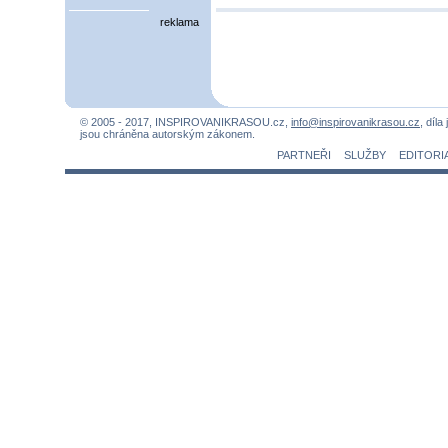
reklama
© 2005 - 2017, INSPIROVANIKRASOU.cz,
info@inspirovanikrasou.cz
, díla
jsou chráněna autorským zákonem.
PARTNEŘI
SLUŽBY
EDITORI