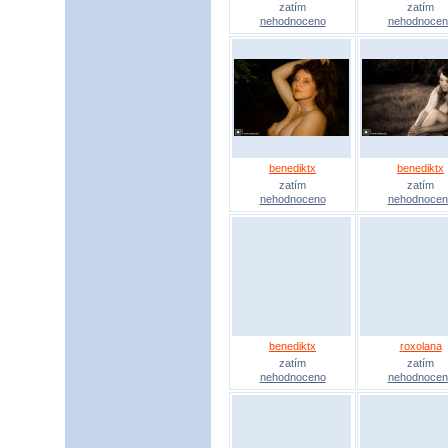
zatím
zatím
nehodnoceno
nehodnocen
benediktx
benediktx
zatím
zatím
nehodnoceno
nehodnocen
benediktx
roxolana
zatím
zatím
nehodnoceno
nehodnocen