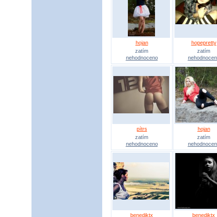
hojan
hopepretty
zatím
zatím
nehodnoceno
nehodnocen
pítrs
hojan
zatím
zatím
nehodnoceno
nehodnocen
benediktx
benediktx