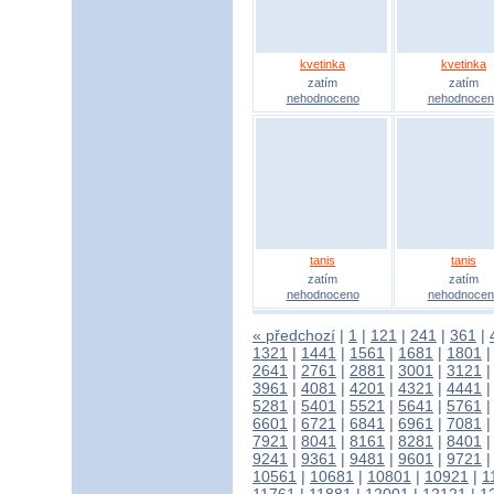
kvetinka
kvetinka
zatím
zatím
nehodnoceno
nehodnocen
tanis
tanis
zatím
zatím
nehodnoceno
nehodnocen
« předchozí
|
1
|
121
|
241
|
361
|
1321
|
1441
|
1561
|
1681
|
1801
2641
|
2761
|
2881
|
3001
|
3121
3961
|
4081
|
4201
|
4321
|
4441
5281
|
5401
|
5521
|
5641
|
5761
6601
|
6721
|
6841
|
6961
|
7081
7921
|
8041
|
8161
|
8281
|
8401
9241
|
9361
|
9481
|
9601
|
9721
10561
|
10681
|
10801
|
10921
|
1