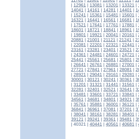
11761
|
11881
|
12001
|
12121
|
1
|
12961
|
13081
|
13201
|
13321
|
14041
|
14161
|
14281
|
14401
|
1
|
15241
|
15361
|
15481
|
15601
|
16321
|
16441
|
16561
|
16681
|
1
|
17521
|
17641
|
17761
|
17881
|
18601
|
18721
|
18841
|
18961
|
1
|
19801
|
19921
|
20041
|
20161
|
20881
|
21001
|
21121
|
21241
|
2
|
22081
|
22201
|
22321
|
22441
|
23161
|
23281
|
23401
|
23521
|
2
|
24361
|
24481
|
24601
|
24721
|
25441
|
25561
|
25681
|
25801
|
2
|
26641
|
26761
|
26881
|
27001
|
27721
|
27841
|
27961
|
28081
|
2
|
28921
|
29041
|
29161
|
29281
|
30001
|
30121
|
30241
|
30361
|
3
|
31201
|
31321
|
31441
|
31561
|
32281
|
32401
|
32521
|
32641
|
3
|
33481
|
33601
|
33721
|
33841
|
34561
|
34681
|
34801
|
34921
|
3
|
35761
|
35881
|
36001
|
36121
|
36841
|
36961
|
37081
|
37201
|
3
|
38041
|
38161
|
38281
|
38401
|
39121
|
39241
|
39361
|
39481
|
3
|
40321
|
40441
|
40561
|
40681
|