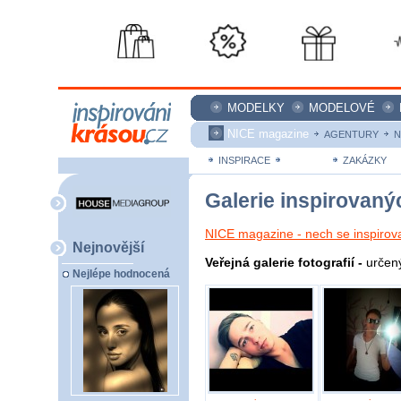
MODELKY
MODELOVÉ
NICE magazine
AGENTURY
N
INSPIRACE
GALERIE
ZAKÁZKY
Galerie inspirovaný
NICE magazine - nech se inspirov
Nejnovější
Veřejná galerie fotografií -
určený
Nejlépe hodnocená