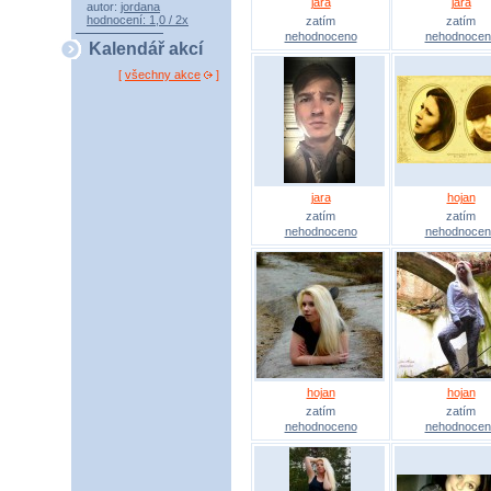
jara
jara
autor:
jordana
hodnocení: 1,0 / 2x
zatím
zatím
nehodnoceno
nehodnocen
Kalendář akcí
[
všechny akce
]
jara
hojan
zatím
zatím
nehodnoceno
nehodnocen
hojan
hojan
zatím
zatím
nehodnoceno
nehodnocen