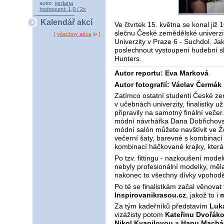
autor:
jordana
hodnocení: 1,0 / 2x
Kalendář akcí
Ve čtvrtek 15. května se konal již 1
slečnu České zemědělské univerzit
[
všechny akce
]
Univerzity v Praze 6 - Suchdol. J
poslechnout vystoupení hudební 
Hunters.
Autor reportu: Eva Marková
Autor fotografií: Václav Čermák
Zatímco ostatní studenti České zem
v učebnách univerzity, finalistky 
připravily na samotný finální veče
módní návrhářka Dana Dobřichovská,
módní salón můžete navštívit ve Ž
večerní šaty, barevné s kombinací
kombinací háčkované krajky, která 
Po tzv. fittingu - nazkoušení modelů
nebyly profesionální modelky, měla 
nakonec to všechny dívky vpohodě 
Po té se finalistkám začal věnovat t
Inspirovanikrasou.cz
, jakož to i
m
Za tým kadeřníků představím
Luk
vizážisty potom
Kateřinu Dvořák
Nikol Kvapilovou
a
Hanu Machá