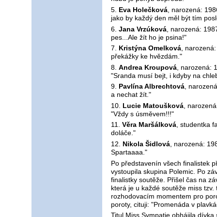
5.
Eva Holečková
, narozená: 1986,
jako by každý den měl být tím pos
6.
Jana Vrzúková
, narozená: 1987,
pes...Ale žít ho je psina!"
7.
Kristýna Omelková
, narozená:
překážky ke hvězdám."
8.
Andrea Kroupová
, narozená: 1
"Sranda musí bejt, i kdyby na chle
9.
Pavlína Albrechtová
, narozená:
a nechat žít."
10.
Lucie Matoušková
, narozená:
"Vždy s úsměvem!!!"
11.
Věra Maršálková
, studentka f
doláče."
12.
Nikola Šidlová
, narozená: 198
Spartaaaa."
Po představenín všech finalistek p
vystoupila skupina Polemic. Po záv
finalistky soutěže. Přišel čas na 
která je u každé soutěže miss tzv.
rozhodovacím momentem pro porotu
poroty, cituji: "Promenáda v plavk
Titul Miss Sympatie obhájila dívka