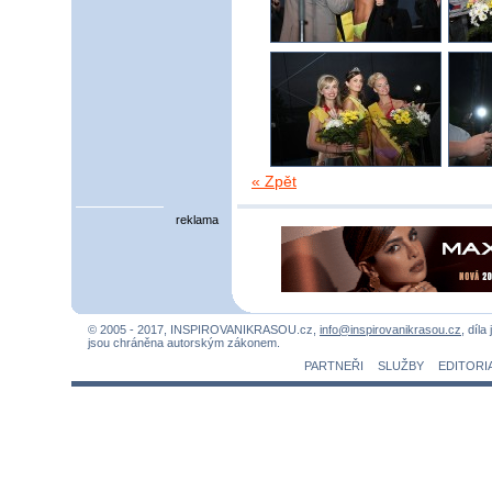
« Zpět
reklama
© 2005 - 2017, INSPIROVANIKRASOU.cz,
info@inspirovanikrasou.cz
, díla
jsou chráněna autorským zákonem.
PARTNEŘI
SLUŽBY
EDITORI