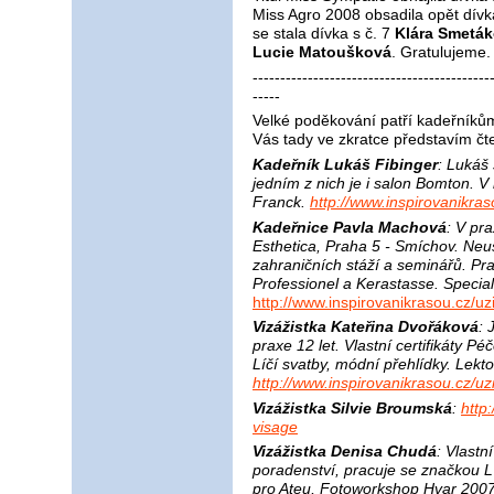
Miss Agro 2008 obsadila opět dívk
se stala dívka s č. 7
Klára Smetá
Lucie Matoušková
. Gratulujeme.
-------------------------------------------
-----
Velké poděkování patří kadeřníků
Vás tady ve zkratce představím č
Kadeřník Lukáš Fibinger
: Lukáš 
jedním z nich je i salon Bomton. 
Franck.
http://www.inspirovanikras
Kadeřnice Pavla Machová
: V pra
Esthetica, Praha 5 - Smíchov. Ne
zahraničních stáží a seminářů. P
Professionel a Kerastasse. Specia
http://www.inspirovanikrasou.cz/
Vizážistka Kateřina Dvořáková
: 
praxe 12 let. Vlastní certifikáty P
Líčí svatby, módní přehlídky. Lekt
http://www.inspirovanikrasou.cz/uz
Vizážistka Silvie Broumská
:
http
visage
Vizážistka Denisa Chudá
: Vlastn
poradenství, pracuje se značkou L
pro Ateu, Fotoworkshop Hvar 2007,