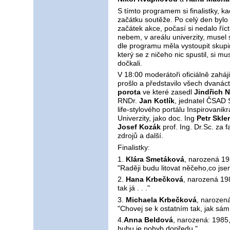
S tímto programem si finalistky, ka
začátku soutěže. Po celý den bylo l
začátek akce, počasí si nedalo říc
nebem, v areálu univerzity, musel
dle programu měla vystoupit skup
který se z ničeho nic spustil, si m
dočkali.
V 18:00 moderátoři oficiálně zaháj
prošlo a představilo všech dvanáct 
porota
ve které zasedl
Jindřich 
RNDr.
Jan Kotlík
, jednatel ČSAD 
life-stylového portálu Inspirovanik
Univerzity, jako doc. Ing
Petr Skle
Josef Kozák
prof. Ing. Dr.Sc. za 
zdrojů a další.
Finalistky:
1.
Klára Smetáková
, narozená 198
"Raději budu litovat něčeho,co jse
2.
Hana Krbečková
, narozená 198
tak já . . ."
3.
Michaela Krbečková
, narozená
"Chovej se k ostatním tak, jak sám 
4.
Anna Beldová
, narozená: 1985, 
hubu je pohyb dopředu."