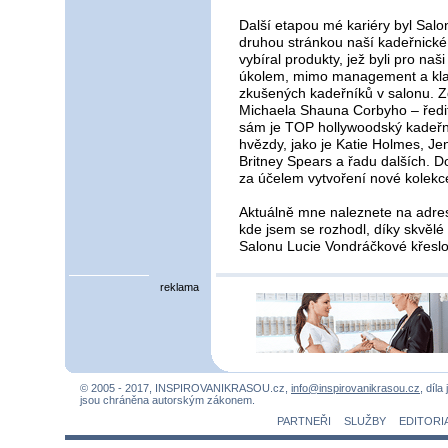
Další etapou mé kariéry byl Salo
druhou stránkou naší kadeřnické
vybíral produkty, jež byli pro naš
úkolem, mimo management a klas
zkušených kadeřníků v salonu. Zd
Michaela Shauna Corbyho – ředite
sám je TOP hollywoodský kadeřník
hvězdy, jako je Katie Holmes, Jen
Britney Spears a řadu dalších. 
za účelem vytvoření nové kolekc
Aktuálně mne naleznete na adres
kde jsem se rozhodl, díky skvělé
Salonu Lucie Vondráčkové křeslo
reklama
© 2005 - 2017, INSPIROVANIKRASOU.cz,
info@inspirovanikrasou.cz
, díla
jsou chráněna autorským zákonem.
PARTNEŘI
SLUŽBY
EDITORI