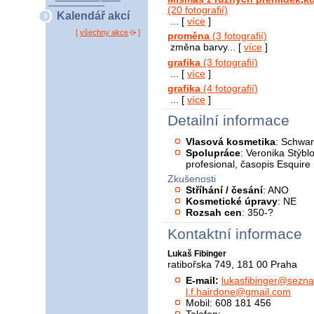
(20 fotografií)
Kalendář akcí
... [
více
]
[
všechny akce
]
proměna
(3 fotografií)
změna barvy... [
více
]
grafika
(3 fotografií)
... [
více
]
grafika
(4 fotografií)
... [
více
]
Detailní informace
Vlasová kosmetika
: Schwar
Spolupráce
: Veronika Stýbl
profesional, časopis Esquire
Zkušenosti
Stříhání / česání
: ANO
Kosmetické úpravy
: NE
Rozsah cen
: 350-?
Kontaktní informace
Lukaš Fibinger
ratibořska 749, 181 00 Praha
E-mail:
lukasfibinger@sezna
l.f.hairdone@gmail.com
Mobil: 608 181 456