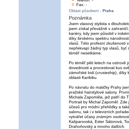
Telefon: -
Fax: -
Oblast působení -
Praha
Poznámka
Jsem vlasový stylista s dlouholet
jsem získal převážně v zahraničí
kariéry, kdy jsem působil v irské
díky širokému spektru národností 
vlasů. Této profesní zkušenosti 
nepřekvapí žádný typ vlasů, byť 
téměř nesetkáme.
Po téměř pěti letech na ostrově j
dovednosti a procestovat kus svět
zámořské lodi (crusieship), díky 
oblasti Karibiku.
Po návratu do matičky Prahy jsem
pražské hairstylové salony. Prv
Michala Zapoměla, jež patří do 
Portrait by Michal Zapoměl. Zde 
účesů pro módní přehlídky a tak
salonu, tak i v televizních pořad
vytvářet účasy známým osobnoste
Kašparovská, Ester Sátorová, To
Drahoňovský a mnoho dalších.