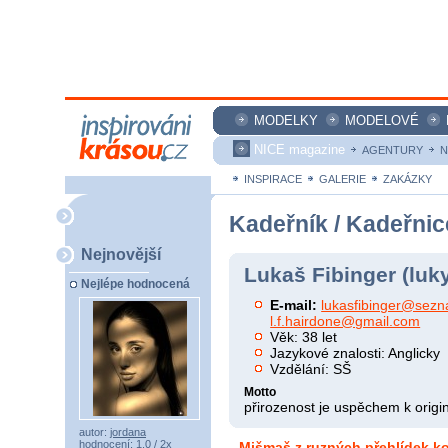
MODELKY
MODELOVÉ
NICE magazine
AGENTURY
N
INSPIRACE
GALERIE
ZAKÁZKY
Kadeřník / Kadeřnic
Nejnovější
Lukaš Fibinger (luky
Nejlépe hodnocená
E-mail:
lukasfibinger@sezn
l.f.hairdone@gmail.com
Věk: 38 let
Jazykové znalosti: Anglicky
Vzdělání: SŠ
Motto
přirozenost je uspěchem k origina
autor:
jordana
hodnocení: 1,0 / 2x
Mišmaš z ruzných přehlídek,ko