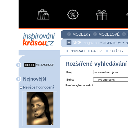
MODELKY
MODELOVÉ
NICE magazine
AGENTURY
N
INSPIRACE
GALERIE
ZAKÁZKY
Rozšířené vyhledávání
Kraj:
Nejnovější
Sekce:
Prosím vyberte sekci.
Nejlépe hodnocená