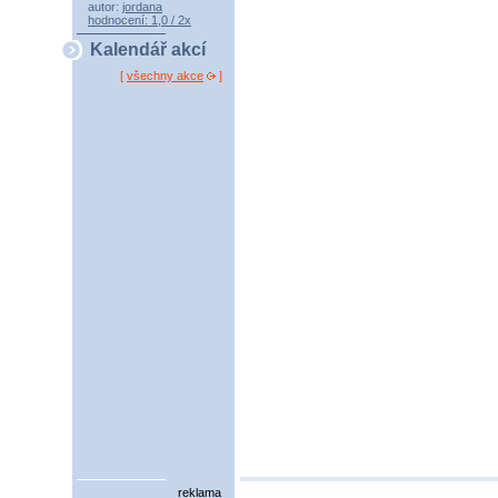
autor:
jordana
hodnocení: 1,0 / 2x
Kalendář akcí
[
všechny akce
]
reklama