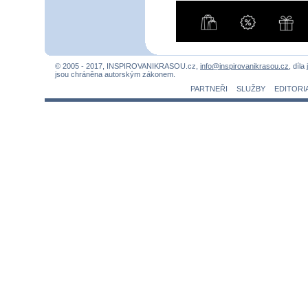
© 2005 - 2017, INSPIROVANIKRASOU.cz,
info@inspirovanikrasou.cz
, díla
jsou chráněna autorským zákonem.
PARTNEŘI
SLUŽBY
EDITORI