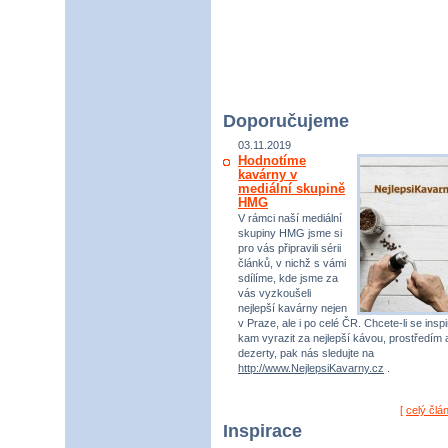
Doporučujeme
03.11.2019
Hodnotíme
kavárny v
mediální skupině
HMG
V rámci naší mediální
skupiny HMG jsme si
pro vás připravili sérii
článků, v nichž s vámi
sdílíme, kde jsme za
vás vyzkoušeli
nejlepší kavárny nejen
v Praze, ale i po celé ČR. Chcete-li se inspi
kam vyrazit za nejlepší kávou, prostředím 
dezerty, pak nás sledujte na
http://www.NejlepsiKavarny.cz
.
[
celý člá
Inspirace