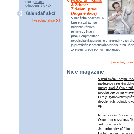
PODCAST Krása
autor:
jordana
& Zdraví:
hodnocení: 1,0 / 2x
Zvětšení prsou
Kalendář akcí
(Augmentace)
V dnešním podcastu o
[
všechny akce
]
kráse a zdraví se
budeme věnovat
tématu zvětšení
prsou. Augmentace
neboli plastika prsou, je chirurgický zákrok,
je prováděn z estetického hlediska za úče
zvětšení prsou pomocí implantátů.
[
všechny novi
Nice magazine
V pražském Kampa Par
najdete po celé léto dok
drinky, skvělé jídlo a záž
podobě plavby na Vltavě
Léto je synonymem práz
dovolených, pohody u v
op…
Nový podcast V centru 
Objevte to nejzajímavějš
srdce metropole!
Jste milovníky užšího ce
Prahy, zajímáte se o její