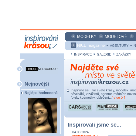
MODELKY
MODELOVÉ
NICE magazine
AGENTURY
N
INSPIRACE
GALERIE
ZAKÁZKY
Nejnovější
Inspirujte se... ve světě krásy, modelek, mod
Nejlépe hodnocená
návrhářů, vizážistů, agentur, módních novine
fotek, kosmetiky, oblečení...
[
více
]
Inspirovali jsme se...
04.03.2024