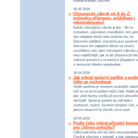
sofistikovanější zařízení.
06.05.2026
Chirurgický zákrok od A do Z:
průvodce přípravou, průběhem i
rekonvalescencí
Každý chirurgický zákrok je jiný – liší se
rozsahem, způsobem znecitlivění i tím, jestl
den odejdete domů nebo strávíte noc na
lůžkovém oddělení. A protože jsou správné
informace tím nejlepším lékem na strach,
vysvětlíme vám, jaké chirurgické zákroky p
mezi nejběžnější, jak se liší příprava při lok
celkové anestezii a ve kterých případech s
v nemocnici dlouho nepobudete.
30.04.2026
Jak vybrat správný parfém a podl
čeho se rozhodovat
Výběr parfému je mnohem osobnější záležit
než se na první pohled může zdát. Nejde je
aby vůně hezky voněla při prvním přivoněn
obchodě. Správný parfém by měl ladit s
osobností, stylem, životním tempem i tím, v
jakých situacích ho člověk chce nosit.
29.04.2026
Podle čeho vybrat přírodní kosme
pro citlivou pokožku?
Citlivá pokožka umí být dost nevyzpytateln
Chvíli je všechno v pohodě, a pak najednou