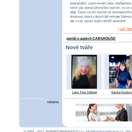
podráždění, začervenání nebo nepříjemné 
které vás donutí přemýšlet nad tím, co se 
děje. Často za tím nestojí nic dramatického,
drobnost, která u jiných lidí nehraje žádnou r
ale u vás spustí reakci téměř okamžitě.
[
celý člá
portál o autech CARSHOUSE
Nové tváře
Lara Tina Jofewa
Kacka Kozlov
reklama
© 2005 - 2017, INSPIROVANIKRASOU.cz,
info@inspirovanikrasou.cz
, díla