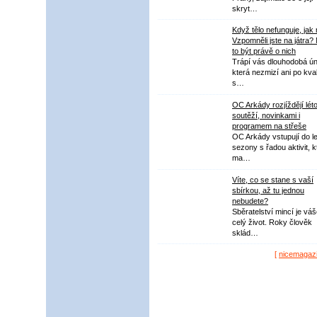
skryt…
Když tělo nefunguje, jak
Vzpomněli jste na játra?
to být právě o nich
Trápí vás dlouhodobá ú
která nezmizí ani po kval
s…
OC Arkády rozjíždějí lét
soutěží, novinkami i
programem na střeše
OC Arkády vstupují do le
sezony s řadou aktivit, k
ma…
Víte, co se stane s vaší
sbírkou, až tu jednou
nebudete?
Sběratelství mincí je vá
celý život. Roky člověk
sklád…
[
nicemagaz