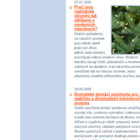
07.07.2026
Proč jsou
realistické
stromky tak
oblíbené v
moderních
interiérech?
Dnešní požadavky
na vánoční stromek
jsou někde úplně
jinde než dříve,
jelikož naše interiéry
procházejí velkou moderní vlnou. Moderní
interiéry bývají čistší, jednodušší a mnohe
založené na detailech. A do takového prost
nemůžete dát na Vánoce stromek, který
připomíná chudého příbuzného strýčka Jed
20.05.2026
Kompletní domácí posilovna pro s
stabilitu a dlouhodobý tréninkový
progres
Dobře navržená domácí posilovna umožňu
rozvíjet sílu, svalovou vytrvalost i celkovou
kondici bez nutnosti docházet do fitness ce
Klíčem k úspěchu je výběr vybavení, které
pokrývá všechny základní pohybové vzorc
Mnoho sportovců začíná s jednoduchými
pomůckami, ale postupně doplňuje prostor 