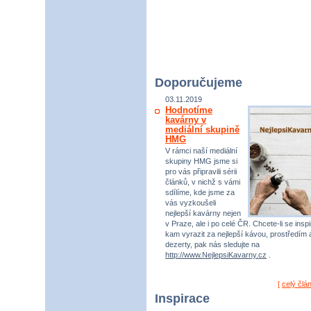
Doporučujeme
03.11.2019
Hodnotíme
kavárny v
mediální skupině
HMG
V rámci naší mediální
skupiny HMG jsme si
pro vás připravili sérii
článků, v nichž s vámi
sdílíme, kde jsme za
vás vyzkoušeli
nejlepší kavárny nejen
v Praze, ale i po celé ČR. Chcete-li se inspi
kam vyrazit za nejlepší kávou, prostředím 
dezerty, pak nás sledujte na
http://www.NejlepsiKavarny.cz
.
[
celý člá
Inspirace