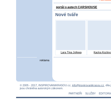
portál o autech CARSHOUSE
Nové tváře
Lara Tina Jofewa
Kacka Kozlov
reklama
© 2005 - 2017, INSPIROVANIKRASOU.cz,
info@inspirovanikrasou.cz
, díla
jsou chráněna autorským zákonem.
PARTNEŘI
SLUŽBY
EDITORI