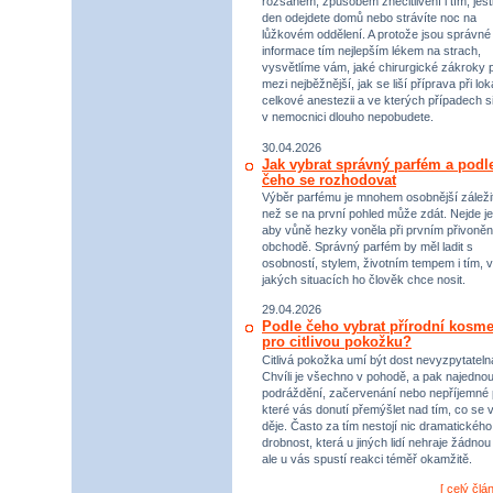
rozsahem, způsobem znecitlivění i tím, jestl
den odejdete domů nebo strávíte noc na
lůžkovém oddělení. A protože jsou správné
informace tím nejlepším lékem na strach,
vysvětlíme vám, jaké chirurgické zákroky p
mezi nejběžnější, jak se liší příprava při lok
celkové anestezii a ve kterých případech s
v nemocnici dlouho nepobudete.
30.04.2026
Jak vybrat správný parfém a podl
čeho se rozhodovat
Výběr parfému je mnohem osobnější záležit
než se na první pohled může zdát. Nejde je
aby vůně hezky voněla při prvním přivoněn
obchodě. Správný parfém by měl ladit s
osobností, stylem, životním tempem i tím, v
jakých situacích ho člověk chce nosit.
29.04.2026
Podle čeho vybrat přírodní kosme
pro citlivou pokožku?
Citlivá pokožka umí být dost nevyzpytateln
Chvíli je všechno v pohodě, a pak najednou
podráždění, začervenání nebo nepříjemné 
které vás donutí přemýšlet nad tím, co se 
děje. Často za tím nestojí nic dramatického,
drobnost, která u jiných lidí nehraje žádnou r
ale u vás spustí reakci téměř okamžitě.
[
celý člá