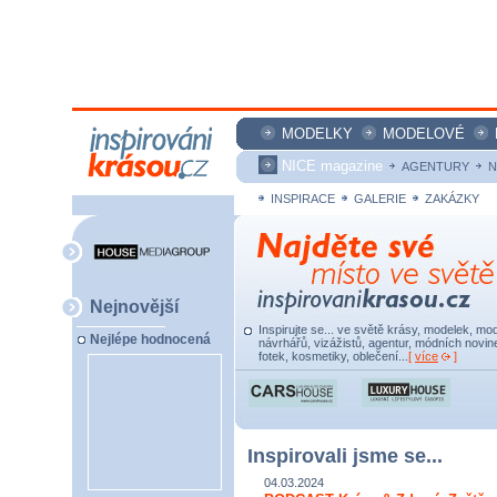
MODELKY
MODELOVÉ
NICE magazine
AGENTURY
N
INSPIRACE
GALERIE
ZAKÁZKY
Nejnovější
Inspirujte se... ve světě krásy, modelek, mod
Nejlépe hodnocená
návrhářů, vizážistů, agentur, módních novine
fotek, kosmetiky, oblečení...
[
více
]
Inspirovali jsme se...
04.03.2024