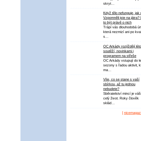
skryt…
Když tělo nefunguje, jak
Vzpomněli jste na játra?
to být právě o nich
Trápí vás dlouhodobá ú
která nezmizí ani po kval
s…
OC Arkády rozjíždějí lét
soutěží, novinkami i
programem na střeše
OC Arkády vstupují do le
sezony s řadou aktivit, k
ma…
Víte, co se stane s vaší
sbírkou, až tu jednou
nebudete?
Sběratelství mincí je vá
celý život. Roky člověk
sklád…
[
nicemagaz