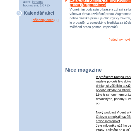
PODCAST Krása & Zdraví: Zvětše
autor:
jordana
prsou (Augmentace)
hodnocení: 1,0 / 2x
V dnešním podcastu o kráse a zdraví se 
Kalendář akcí
věnovat tématu zvětšení prsou. Augmenta
neboli plastika prsou, je chirurgický zákrok,
[
všechny akce
]
je prováděn z estetického hlediska za úče
zvětšení prsou pomocí implantátů.
[
všechny novi
Nice magazine
V pražském Kampa Par
najdete po celé léto dok
drinky, skvělé jídlo a záž
podobě plavby na Vltavě
Léto je synonymem práz
dovolených, pohody u v
op…
Nový podcast V centru 
Objevte to nejzajímavějš
srdce metropole!
Jste milovníky užšího ce
Prahy, zajímáte se o její