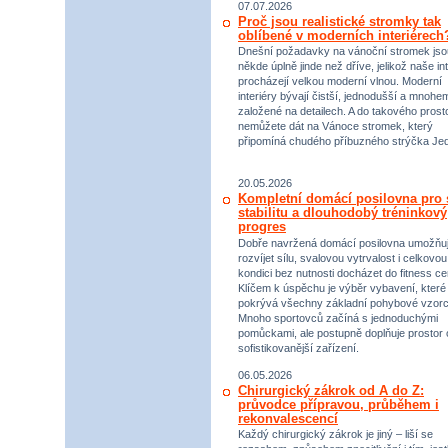
07.07.2026
Proč jsou realistické stromky tak
oblíbené v moderních interiérech
Dnešní požadavky na vánoční stromek jso
někde úplně jinde než dříve, jelikož naše int
procházejí velkou moderní vlnou. Moderní
interiéry bývají čistší, jednodušší a mnohe
založené na detailech. A do takového prost
nemůžete dát na Vánoce stromek, který
připomíná chudého příbuzného strýčka Jed
20.05.2026
Kompletní domácí posilovna pro s
stabilitu a dlouhodobý tréninkový
progres
Dobře navržená domácí posilovna umožňu
rozvíjet sílu, svalovou vytrvalost i celkovou
kondici bez nutnosti docházet do fitness ce
Klíčem k úspěchu je výběr vybavení, které
pokrývá všechny základní pohybové vzorc
Mnoho sportovců začíná s jednoduchými
pomůckami, ale postupně doplňuje prostor 
sofistikovanější zařízení.
06.05.2026
Chirurgický zákrok od A do Z:
průvodce přípravou, průběhem i
rekonvalescencí
Každý chirurgický zákrok je jiný – liší se