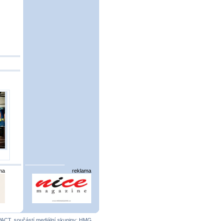
ma
reklama
PACT
, součástí mediální skupiny:
HMG