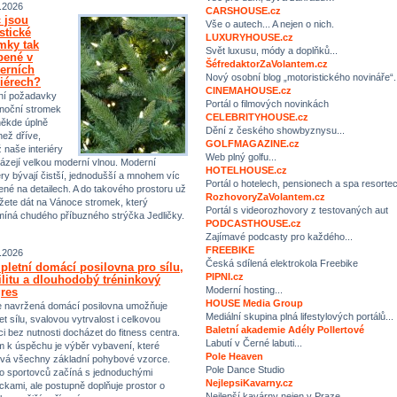
.2026
CARSHOUSE.cz
 jsou
Vše o autech... A nejen o nich.
istické
LUXURYHOUSE.cz
mky tak
Svět luxusu, módy a doplňků...
bené v
ŠéfredaktorZaVolantem.cz
erních
Nový osobní blog „motoristického novináře“.
riérech?
CINEMAHOUSE.cz
ní požadavky
Portál o filmových novinkách
noční stromek
CELEBRITYHOUSE.cz
někde úplně
Dění z českého showbyznysu...
než dříve,
GOLFMAGAZINE.cz
ž naše interiéry
Web plný golfu...
ázejí velkou moderní vlnou. Moderní
HOTELHOUSE.cz
iéry bývají čistší, jednodušší a mnohem víc
Portál o hotelech, pensionech a spa resorte
ené na detailech. A do takového prostoru už
RozhovoryZaVolantem.cz
ete dát na Vánoce stromek, který
Portál s videorozhovory z testovaných aut
míná chudého příbuzného strýčka Jedličky.
PODCASTHOUSE.cz
Zajímavé podcasty pro každého...
FREEBIKE
.2026
Česká sdílená elektrokola Freebike
letní domácí posilovna pro sílu,
PIPNI.cz
ilitu a dlouhodobý tréninkový
Moderní hosting...
res
HOUSE Media Group
 navržená domácí posilovna umožňuje
Mediální skupina plná lifestylových portálů...
et sílu, svalovou vytrvalost i celkovou
Baletní akademie Adély Pollertové
ci bez nutnosti docházet do fitness centra.
Labutí v Černé labuti...
m k úspěchu je výběr vybavení, které
Pole Heaven
vá všechny základní pohybové vzorce.
Pole Dance Studio
 sportovců začíná s jednoduchými
NejlepsiKavarny.cz
kami, ale postupně doplňuje prostor o
Nejlepší kavárny nejen v Praze…