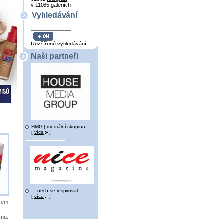
v 11065 galeriích
Vyhledávání
Rozšířené vyhledávání
Naši partneři
HMG | mediální skupina
[
více
]
... nech se inspirovat
[
více
]
všem
u
ému.