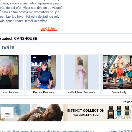
ždění, začervenání nebo nepříjemné pnutí,
 vás donutí přemýšlet nad tím, co se vlastně
 Často za tím nestojí nic dramatického, jen
st, která u jiných lidí nehraje žádnou roli,
 vás spustí reakci téměř okamžitě.
[
celý článek
]
 o autech CARSHOUSE
 tváře
 Tina Jofewa
Kacka Kozlova
Kelly Ellen Doitsova
Vojta Holy
rekla
U.cz,
info@inspirovanikrasou.cz
, díla jsou majetkem jejich autorů a
created by
SYM