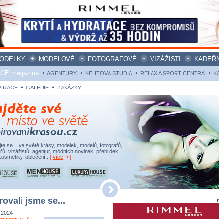
ODELKY
MODELOVÉ
FOTOGRAFOVÉ
VIZÁŽISTI
KADEŘN
ICE magazine
AGENTURY
NEHTOVÁ STUDIA
RELAX A SPORT CENTRA
K
PIRACE
GALERIE
ZAKÁZKY
ujte se... ve světě krásy, modelek, modelů, fotografů,
řů, vizážistů, agentur, módních novinek, přehlídek,
kosmetiky, oblečení...
[
více
]
rovali jsme se...
.2024