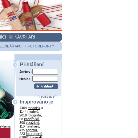
ÍCI
NÁVRHÁŘI
ALENDÁŘ AKCÍ
FOTOREPORTY
Přihlášení
Jméno:
Heslo:
[
registrace
]
Inspirováno je
4464
modelek
a
1144
modelů
,
2019
fotografů
,
68
kadeřníků
,
300
vizážistů
,
reklama
110
návrhářů
,
435
agentur
,
223
fotoreportů
,
61862
fotografií