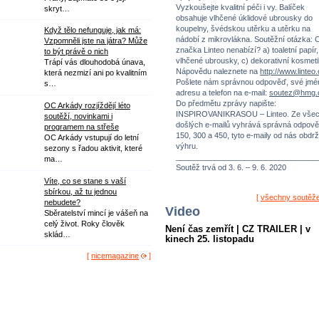
Vyzkoušejte kvalitní péči i vy. Balíček
skryt…
obsahuje vlhčené úklidové ubrousky do
koupelny, švédskou utěrku a utěrku na
Když tělo nefunguje, jak má:
nádobí z mikrovlákna. Soutěžní otázka: 
Vzpomněli jste na játra? Může
značka Linteo nenabízí? a) toaletní papír,
to být právě o nich
vlhčené ubrousky, c) dekorativní kosmeti
Trápí vás dlouhodobá únava,
Nápovědu naleznete na
http://www.linteo
která nezmizí ani po kvalitním
Pošlete nám správnou odpověď, své jmé
s…
adresu a telefon na e-mail:
soutez@hmg.
Do předmětu zprávy napište:
OC Arkády rozjíždějí léto
INSPIROVANIKRASOU – Linteo. Ze vše
soutěží, novinkami i
došlých e-mailů vyhrává správná odpově
programem na střeše
150, 300 a 450, tyto e-maily od nás obdrž
OC Arkády vstupují do letní
výhru.
sezony s řadou aktivit, které
_________________________________
ma…
Soutěž trvá od 3. 6. – 9. 6. 2020
Víte, co se stane s vaší
sbírkou, až tu jednou
[
všechny soutěž
nebudete?
Video
Sběratelství mincí je vášeň na
celý život. Roky člověk
Není čas zemřít | CZ TRAILER | v
sklád…
kinech 25. listopadu
[
nicemagazine
]