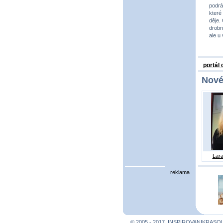
podrá
které
děje.
drobno
ale u
portál
Nové
Lara
reklama
© 2005 - 2017, INSPIROVANIKRASO