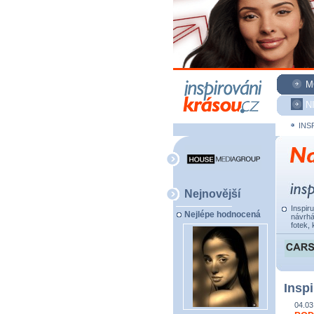
M
N
INS
Nejnovější
Inspir
Nejlépe hodnocená
návrhá
fotek, 
Inspi
04.03