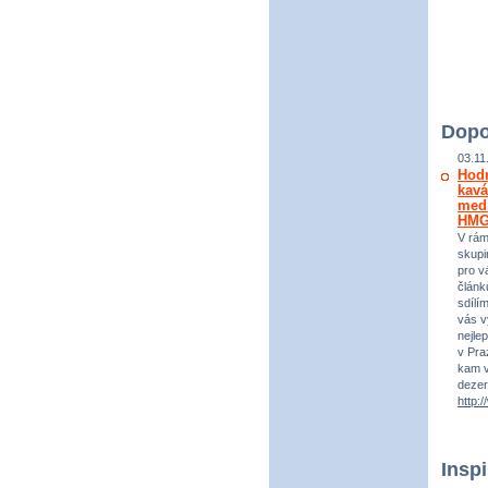
Dopo
03.11
Hod
kavá
medi
HM
V rám
skupi
pro vá
článk
sdílí
vás v
nejle
v Praz
kam v
dezer
http:
Insp