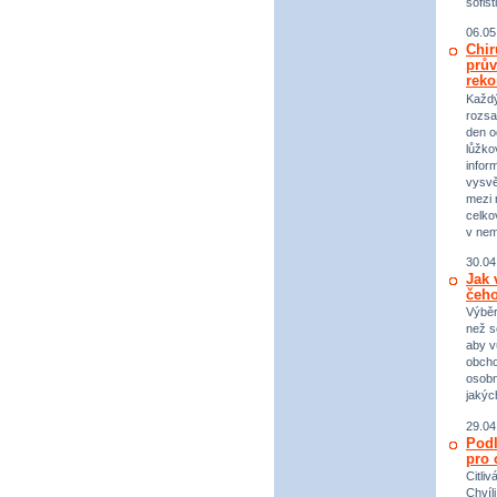
sofist
06.05
Chir
prův
reko
Každý 
rozsa
den o
lůžko
infor
vysvě
mezi n
celko
v nem
30.04
Jak 
čeho
Výběr
než s
aby v
obcho
osobn
jakýc
29.04
Podl
pro 
Citli
Chvíl