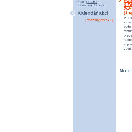
POD
autor:
jordana
& Zd
hodnocení: 1,0 / 2x
Zvět
Kalendář akcí
(Au
V dne
[
všechny akce
]
kráse
bude
témat
prsou
neboli
je pr
zvětš
Nice