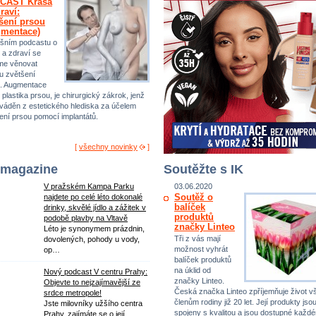
CAST Krása
raví:
šení prsou
gmentace)
šním podcastu o
 a zdraví se
me věnovat
u zvětšení
. Augmentace
 plastika prsou, je chirurgický zákrok, jenž
ováděn z estetického hlediska za účelem
ení prsou pomocí implantátů.
[
všechny novinky
]
 magazine
Soutěžte s IK
V pražském Kampa Parku
03.06.2020
Soutěž o
najdete po celé léto dokonalé
balíček
drinky, skvělé jídlo a zážitek v
produktů
podobě plavby na Vltavě
značky Linteo
Léto je synonymem prázdnin,
Tři z vás mají
dovolených, pohody u vody,
možnost vyhrát
op…
balíček produktů
na úklid od
Nový podcast V centru Prahy:
značky Linteo.
Objevte to nejzajímavější ze
Česká značka Linteo zpříjemňuje život 
srdce metropole!
členům rodiny již 20 let. Její produkty jso
Jste milovníky užšího centra
spojeny s kvalitou a jsou dostupné každ
Prahy, zajímáte se o její