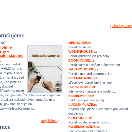
[
všechny vide
ručujeme
.2019
MENHOUSE.cz
notíme
Portál pro muže...
rny v
WOMENHOUSE.cz
ální skupině
Portál výhradně jen pro ženy…
G
BOOKHOUSE.cz
ci naší mediální
Portál nejen o knihách a časopisech
ny HMG jsme si
GASTROHOUSE.cz
s připravili sérii
Portál o moderní gastronomii...
ů, v nichž s vámi
NICEMAGAZINE.cz
me, kde jsme za
Lifestylový portál, který je nice...
yzkoušeli
HOUSEHOUSE.cz
pší kavárny nejen
Internetový magazine o bydlení...
e, ale i po celé ČR. Chcete-li se inspirovat,
BeachSwan.com
yrazit za nejlepší kávou, prostředím a
Exkluzivní plážové outfity...
ty, pak nás sledujte na
LUXUSNIPLAZE.cz
//www.NejlepsiKavarny.cz
.
Nejkrásnější pláže a destinace pro ideální
dovolenou
KIDSHOUSE.cz
[
celý článek
]
Portál pro děti a jejich rodiče...
irace
HOMEMAGAZINE.cz
Vše pro dům, byt a zahradu…