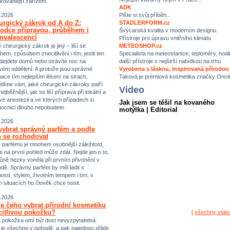
ikovanější zařízení.
ADK
Pište si svůj příběh...
.2026
urgický zákrok od A do Z:
STADLERFORM.cz
odce přípravou, průběhem i
Švýcarská kvalita v moderním designu.
nvalescencí
Přístroje pro úpravu vnitřního klimatu
chirurgický zákrok je jiný – liší se
METEOSHOP.cz
hem, způsobem znecitlivění i tím, jestli ten
Specialista na meteostanice, teploměry, hodi
dejdete domů nebo strávíte noc na
další přístroje s nejširší nabídkou na trhu
vém oddělení. A protože jsou správné
Vyrobena s láskou, inspirovaná přírodou
mace tím nejlepším lékem na strach,
Taková je prémiová kosmetika značky Oncl
tlíme vám, jaké chirurgické zákroky patří
Video
ejběžnější, jak se liší příprava při lokální a
vé anestezii a ve kterých případech si
Jak jsem se těšil na kovaného
ocnici dlouho nepobudete.
motýlka | Editorial
.2026
vybrat správný parfém a podle
 se rozhodovat
 parfému je mnohem osobnější záležitost,
e na první pohled může zdát. Nejde jen o to,
ůně hezky voněla při prvním přivonění v
dě. Správný parfém by měl ladit s
ostí, stylem, životním tempem i tím, v
h situacích ho člověk chce nosit.
.2026
e čeho vybrat přírodní kosmetiku
citlivou pokožku?
[
všechny vide
vá pokožka umí být dost nevyzpytatelná.
i je všechno v pohodě, a pak najednou přijde