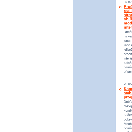
07.07
Proč
real
stro
oblí
mod
inte
Dneš
na vá
jsou 
jinde 
jeliko
proch
inter
založ
nemůž
připo
20.05
Komp
stab
prog
Dobře
rozvíj
kondi
Klíče
pokrý
Mnoho
pomůc