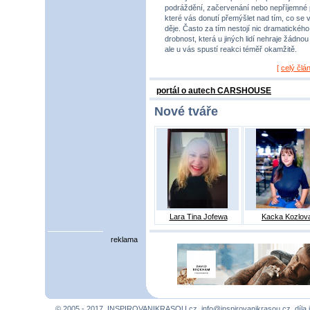
podráždění, začervenání nebo nepříjemné 
které vás donutí přemýšlet nad tím, co se 
děje. Často za tím nestojí nic dramatického,
drobnost, která u jiných lidí nehraje žádnou r
ale u vás spustí reakci téměř okamžitě.
[
celý člá
portál o autech CARSHOUSE
Nové tváře
Lara Tina Jofewa
Kacka Kozlov
reklama
© 2005 - 2017, INSPIROVANIKRASOU.cz,
info@inspirovanikrasou.cz
, díla