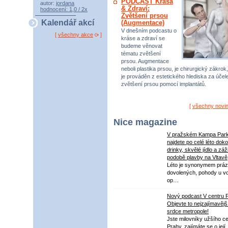
PODCAST Krása
autor:
jordana
& Zdraví:
hodnocení: 1,0 / 2x
Zvětšení prsou
Kalendář akcí
(Augmentace)
V dnešním podcastu o
[
všechny akce
]
kráse a zdraví se
budeme věnovat
tématu zvětšení
prsou. Augmentace
neboli plastika prsou, je chirurgický zákrok,
je prováděn z estetického hlediska za úče
zvětšení prsou pomocí implantátů.
[
všechny novi
Nice magazine
V pražském Kampa Par
najdete po celé léto dok
drinky, skvělé jídlo a záž
podobě plavby na Vltavě
Léto je synonymem práz
dovolených, pohody u v
op…
Nový podcast V centru 
Objevte to nejzajímavějš
srdce metropole!
Jste milovníky užšího ce
Prahy, zajímáte se o její