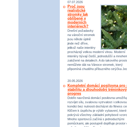
07.07.2026
Proč jsou
realistické
stromky tak
oblíbené v
moderních
interiérech?
Dnešní požadavky
na vánoční stromek
jsou někde úplně
jinde než dříve,
jelikož naše interiéry
procházejí velkou moderní vlnou. Moderní
interiéry bývají čistší, jednodušší a mnohe
založené na detailech. A do takového prost
nemůžete dát na Vánoce stromek, který
připomíná chudého příbuzného strýčka Jed
20.05.2026
Kompletní domácí posilovna pro s
stabilitu a dlouhodobý tréninkový
progres
Dobře navržená domácí posilovna umožňu
rozvíjet sílu, svalovou vytrvalost i celkovou
kondici bez nutnosti docházet do fitness ce
Klíčem k úspěchu je výběr vybavení, které
pokrývá všechny základní pohybové vzorc
Mnoho sportovců začíná s jednoduchými
pomůckami, ale postupně doplňuje prostor 