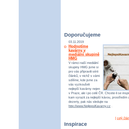
Doporučujeme
03.11.2019
Hodnotíme
kavárny v
mediální skupině
HMG
V rámci naší mediální
skupiny HMG jsme si
pro vás připravili sérii
článků, v nichž s vámi
sdílíme, kde jsme za
vás vyzkoušeli
nejlepší kavárny nejen
v Praze, ale i po celé ČR. Chcete-li se inspi
kam vyrazit za nejlepší kávou, prostředím 
dezerty, pak nás sledujte na
http://www.NejlepsiKavarny.cz
.
[
celý člá
Inspirace