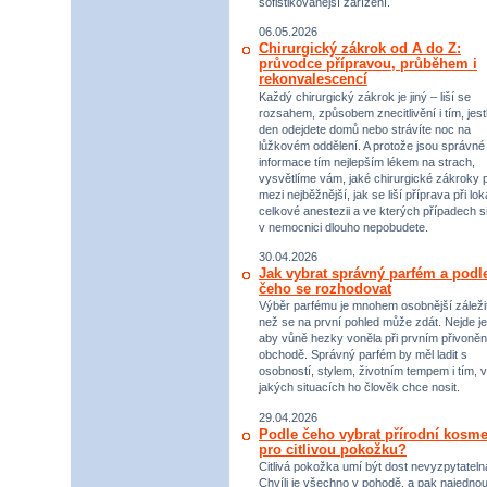
sofistikovanější zařízení.
06.05.2026
Chirurgický zákrok od A do Z:
průvodce přípravou, průběhem i
rekonvalescencí
Každý chirurgický zákrok je jiný – liší se
rozsahem, způsobem znecitlivění i tím, jestl
den odejdete domů nebo strávíte noc na
lůžkovém oddělení. A protože jsou správné
informace tím nejlepším lékem na strach,
vysvětlíme vám, jaké chirurgické zákroky p
mezi nejběžnější, jak se liší příprava při lok
celkové anestezii a ve kterých případech s
v nemocnici dlouho nepobudete.
30.04.2026
Jak vybrat správný parfém a podl
čeho se rozhodovat
Výběr parfému je mnohem osobnější záležit
než se na první pohled může zdát. Nejde je
aby vůně hezky voněla při prvním přivoněn
obchodě. Správný parfém by měl ladit s
osobností, stylem, životním tempem i tím, v
jakých situacích ho člověk chce nosit.
29.04.2026
Podle čeho vybrat přírodní kosme
pro citlivou pokožku?
Citlivá pokožka umí být dost nevyzpytateln
Chvíli je všechno v pohodě, a pak najednou