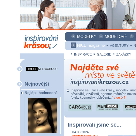
MODELKY
MODELOVÉ
NICE magazine
AGENTURY
N
INSPIRACE
GALERIE
ZAKÁZKY
Nejnovější
Inspirujte se... ve světě krásy, modelek, mod
Nejlépe hodnocená
návrhářů, vizážistů, agentur, módních novine
fotek, kosmetiky, oblečení...
[
více
]
Inspirovali jsme se...
04.03.2024