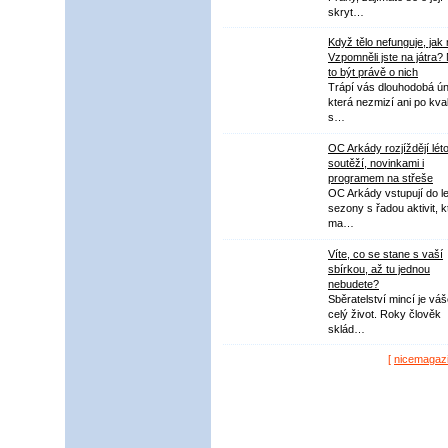
skryt…
Když tělo nefunguje, jak
Vzpomněli jste na játra?
to být právě o nich
Trápí vás dlouhodobá ú
která nezmizí ani po kval
s…
OC Arkády rozjíždějí lét
soutěží, novinkami i
programem na střeše
OC Arkády vstupují do le
sezony s řadou aktivit, k
ma…
Víte, co se stane s vaší
sbírkou, až tu jednou
nebudete?
Sběratelství mincí je vá
celý život. Roky člověk
sklád…
[
nicemagaz