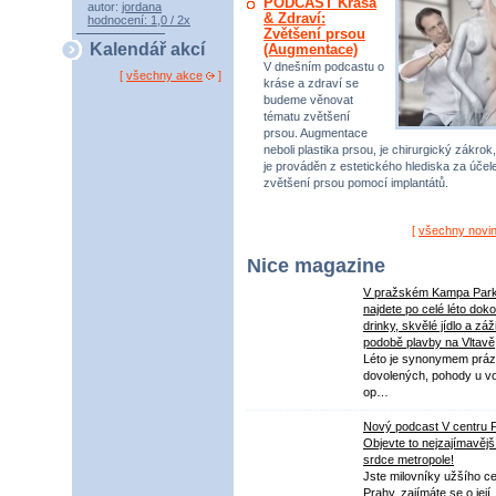
PODCAST Krása
autor:
jordana
& Zdraví:
hodnocení: 1,0 / 2x
Zvětšení prsou
Kalendář akcí
(Augmentace)
V dnešním podcastu o
[
všechny akce
]
kráse a zdraví se
budeme věnovat
tématu zvětšení
prsou. Augmentace
neboli plastika prsou, je chirurgický zákrok,
je prováděn z estetického hlediska za úče
zvětšení prsou pomocí implantátů.
[
všechny novi
Nice magazine
V pražském Kampa Par
najdete po celé léto dok
drinky, skvělé jídlo a záž
podobě plavby na Vltavě
Léto je synonymem práz
dovolených, pohody u v
op…
Nový podcast V centru 
Objevte to nejzajímavějš
srdce metropole!
Jste milovníky užšího ce
Prahy, zajímáte se o její