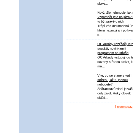
skryt…
Když tělo nefunguje, jak
Vzpomněli jste na játra?
to být právě o nich
Trápí vás dlouhodobá ú
která nezmizí ani po kval
s…
OC Arkády rozjíždějí lét
soutěží, novinkami i
programem na střeše
OC Arkády vstupují do le
sezony s řadou aktivit, k
ma…
Víte, co se stane s vaší
sbírkou, až tu jednou
nebudete?
Sběratelství mincí je vá
celý život. Roky člověk
sklád…
[
nicemagaz