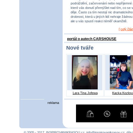
podráždění, začervenání nebo nepříjemné 
které vás donutí přemýšlet nad tím, co se 
děje. Často za tím nestojí nic dramatického,
drobnost, která u jiných lidí nehraje žádnou r
ale u vás spustí reakci téměř okamžitě.
[
celý člá
portál o autech CARSHOUSE
Nové tváře
Lara Tina Jofewa
Kacka Kozlov
reklama
© 2005 - 2017, INSPIROVANIKRASOU.cz,
info@inspirovanikrasou.cz
, díla