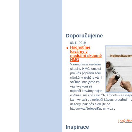
Doporučujeme
03.11.2019
Hodnotíme
kavárny v
mediální skupině
HMG
V rámci naší mediální
skupiny HMG jsme si
pro vás připravili sérii
článků, v nichž s vámi
sdílíme, kde jsme za
vás vyzkoušeli
nejlepší kavárny nejen
v Praze, ale i po celé ČR. Chcete-li se inspi
kam vyrazit za nejlepší kávou, prostředím 
dezerty, pak nás sledujte na
http://www.NejlepsiKavarny.cz
.
[
celý člá
Inspirace