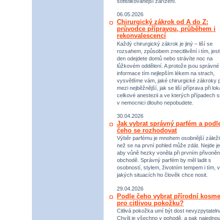
sofistikovanější zařízení.
06.05.2026
Chirurgický zákrok od A do Z:
průvodce přípravou, průběhem i
rekonvalescencí
Každý chirurgický zákrok je jiný – liší se
rozsahem, způsobem znecitlivění i tím, jestl
den odejdete domů nebo strávíte noc na
lůžkovém oddělení. A protože jsou správné
informace tím nejlepším lékem na strach,
vysvětlíme vám, jaké chirurgické zákroky p
mezi nejběžnější, jak se liší příprava při lok
celkové anestezii a ve kterých případech s
v nemocnici dlouho nepobudete.
30.04.2026
Jak vybrat správný parfém a podl
čeho se rozhodovat
Výběr parfému je mnohem osobnější záležit
než se na první pohled může zdát. Nejde je
aby vůně hezky voněla při prvním přivoněn
obchodě. Správný parfém by měl ladit s
osobností, stylem, životním tempem i tím, v
jakých situacích ho člověk chce nosit.
29.04.2026
Podle čeho vybrat přírodní kosme
pro citlivou pokožku?
Citlivá pokožka umí být dost nevyzpytateln
Chvíli je všechno v pohodě, a pak najednou