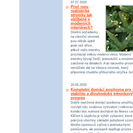
07.07.2026
Proč jsou
realistické
stromky tak
oblíbené v
moderních
interiérech?
Dnešní požadavky
na vánoční stromek
jsou někde úplně
jinde než dříve,
jelikož naše interiéry
procházejí velkou moderní vlnou. Moderní
interiéry bývají čistší, jednodušší a mnohe
založené na detailech. A do takového prost
nemůžete dát na Vánoce stromek, který
připomíná chudého příbuzného strýčka Jed
20.05.2026
Kompletní domácí posilovna pro s
stabilitu a dlouhodobý tréninkový
progres
Dobře navržená domácí posilovna umožňu
rozvíjet sílu, svalovou vytrvalost i celkovou
kondici bez nutnosti docházet do fitness ce
Klíčem k úspěchu je výběr vybavení, které
pokrývá všechny základní pohybové vzorc
Mnoho sportovců začíná s jednoduchými
pomůckami, ale postupně doplňuje prostor 