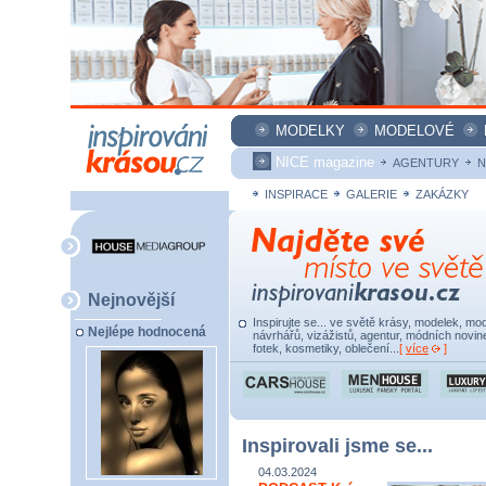
MODELKY
MODELOVÉ
NICE magazine
AGENTURY
N
INSPIRACE
GALERIE
ZAKÁZKY
Nejnovější
Inspirujte se... ve světě krásy, modelek, mod
Nejlépe hodnocená
návrhářů, vizážistů, agentur, módních novine
fotek, kosmetiky, oblečení...
[
více
]
Inspirovali jsme se...
04.03.2024