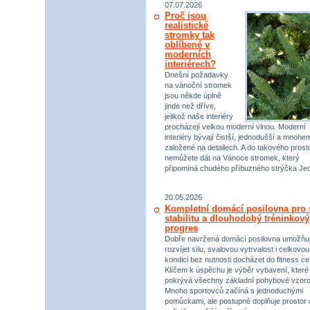
07.07.2026
Proč jsou
realistické
stromky tak
oblíbené v
moderních
interiérech?
Dnešní požadavky
na vánoční stromek
jsou někde úplně
jinde než dříve,
jelikož naše interiéry
procházejí velkou moderní vlnou. Moderní
interiéry bývají čistší, jednodušší a mnohe
založené na detailech. A do takového prost
nemůžete dát na Vánoce stromek, který
připomíná chudého příbuzného strýčka Jed
20.05.2026
Kompletní domácí posilovna pro s
stabilitu a dlouhodobý tréninkový
progres
Dobře navržená domácí posilovna umožňu
rozvíjet sílu, svalovou vytrvalost i celkovou
kondici bez nutnosti docházet do fitness ce
Klíčem k úspěchu je výběr vybavení, které
pokrývá všechny základní pohybové vzorc
Mnoho sportovců začíná s jednoduchými
pomůckami, ale postupně doplňuje prostor 