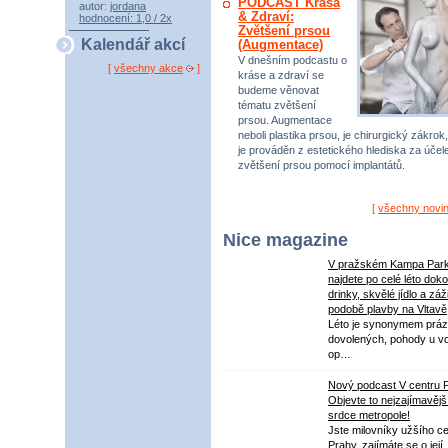
PODCAST Krása
autor:
jordana
& Zdraví:
hodnocení: 1,0 / 2x
Zvětšení prsou
Kalendář akcí
(Augmentace)
V dnešním podcastu o
[
všechny akce
]
kráse a zdraví se
budeme věnovat
tématu zvětšení
prsou. Augmentace
neboli plastika prsou, je chirurgický zákrok,
je prováděn z estetického hlediska za úče
zvětšení prsou pomocí implantátů.
[
všechny novi
Nice magazine
V pražském Kampa Par
najdete po celé léto dok
drinky, skvělé jídlo a záž
podobě plavby na Vltavě
Léto je synonymem práz
dovolených, pohody u v
op…
Nový podcast V centru 
Objevte to nejzajímavějš
srdce metropole!
Jste milovníky užšího ce
Prahy, zajímáte se o její