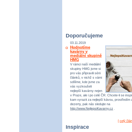
Doporučujeme
03.11.2019
Hodnotíme
kavárny v
mediální skupině
HMG
V rámci naší mediální
skupiny HMG jsme si
pro vás připravili sérii
článků, v nichž s vámi
sdílíme, kde jsme za
vás vyzkoušeli
nejlepší kavárny nejen
v Praze, ale i po celé ČR. Chcete-li se inspi
kam vyrazit za nejlepší kávou, prostředím 
dezerty, pak nás sledujte na
http://www.NejlepsiKavarny.cz
.
[
celý člá
Inspirace