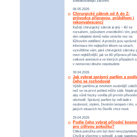
sofistikovanější zařízení.
06.05.2026
Chirurgický zákrok od A do Z:
průvodce přípravou, průběhem i
rekonvalescencí
Každý chirurgický zákrok je jiný – liší se
rozsahem, způsobem znecitlivění i tím, jestl
den odejdete domů nebo strávíte noc na
lůžkovém oddělení. A protože jsou správné
informace tím nejlepším lékem na strach,
vysvětlíme vám, jaké chirurgické zákroky p
mezi nejběžnější, jak se liší příprava při lok
celkové anestezii a ve kterých případech s
v nemocnici dlouho nepobudete.
30.04.2026
Jak vybrat správný parfém a podl
čeho se rozhodovat
Výběr parfému je mnohem osobnější záležit
než se na první pohled může zdát. Nejde je
aby vůně hezky voněla při prvním přivoněn
obchodě. Správný parfém by měl ladit s
osobností, stylem, životním tempem i tím, v
jakých situacích ho člověk chce nosit.
29.04.2026
Podle čeho vybrat přírodní kosme
pro citlivou pokožku?
Citlivá pokožka umí být dost nevyzpytateln
Chvíli je všechno v pohodě, a pak najednou