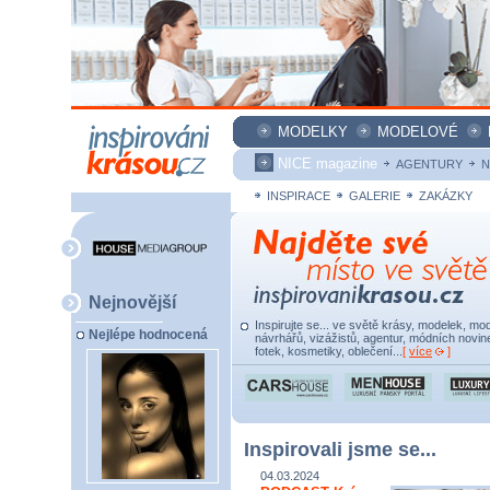
MODELKY
MODELOVÉ
NICE magazine
AGENTURY
N
INSPIRACE
GALERIE
ZAKÁZKY
Nejnovější
Inspirujte se... ve světě krásy, modelek, mod
Nejlépe hodnocená
návrhářů, vizážistů, agentur, módních novine
fotek, kosmetiky, oblečení...
[
více
]
Inspirovali jsme se...
04.03.2024