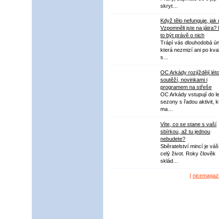
skryt…
Když tělo nefunguje, jak
Vzpomněli jste na játra?
to být právě o nich
Trápí vás dlouhodobá ú
která nezmizí ani po kval
s…
OC Arkády rozjíždějí lét
soutěží, novinkami i
programem na střeše
OC Arkády vstupují do le
sezony s řadou aktivit, k
ma…
Víte, co se stane s vaší
sbírkou, až tu jednou
nebudete?
Sběratelství mincí je vá
celý život. Roky člověk
sklád…
[
nicemagaz