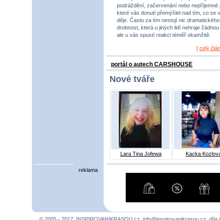
podráždění, začervenání nebo nepříjemné 
které vás donutí přemýšlet nad tím, co se 
děje. Často za tím nestojí nic dramatického,
drobnost, která u jiných lidí nehraje žádnou r
ale u vás spustí reakci téměř okamžitě.
[
celý člá
portál o autech CARSHOUSE
Nové tváře
Lara Tina Jofewa
Kacka Kozlov
reklama
© 2005 - 2017, INSPIROVANIKRASOU.cz,
info@inspirovanikrasou.cz
, díla